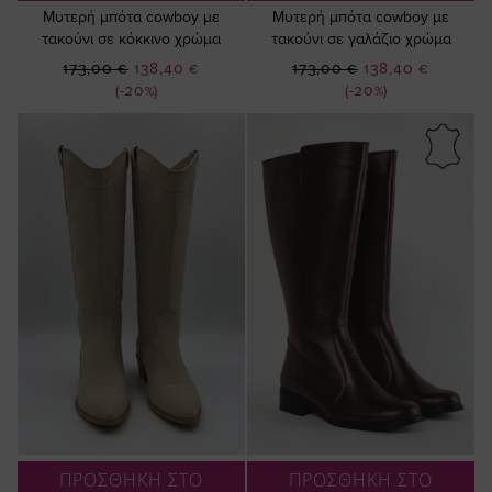
Μυτερή μπότα cowboy με
Μυτερή μπότα cowboy με
τακούνι σε κόκκινο χρώμα
τακούνι σε γαλάζιο χρώμα
Ειδική
Ειδική
173,00 €
138,40 €
173,00 €
138,40 €
Τιμή
Τιμή
(-20%)
(-20%)
ΠΡΟΣΘΗΚΗ ΣΤΟ
ΠΡΟΣΘΗΚΗ ΣΤΟ