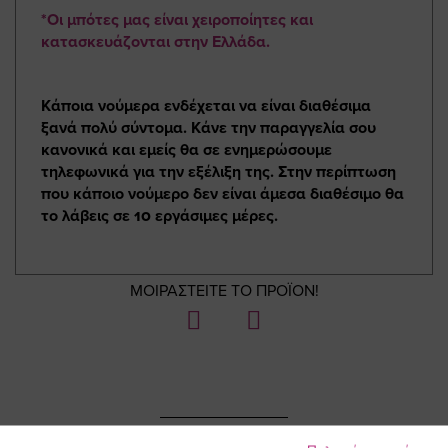
*Οι μπότες μας είναι χειροποίητες και
κατασκευάζονται στην Ελλάδα.
Κάποια νούμερα ενδέχεται να είναι διαθέσιμα
ξανά πολύ σύντομα. Κάνε την παραγγελία σου
κανονικά και εμείς θα σε ενημερώσουμε
τηλεφωνικά για την εξέλιξη της. Στην περίπτωση
που κάποιο νούμερο δεν είναι άμεσα διαθέσιμο θα
το λάβεις σε 10 εργάσιμες μέρες.
ΜΟΙΡΑΣΤΕΙΤΕ ΤΟ ΠΡΟΪΟΝ!