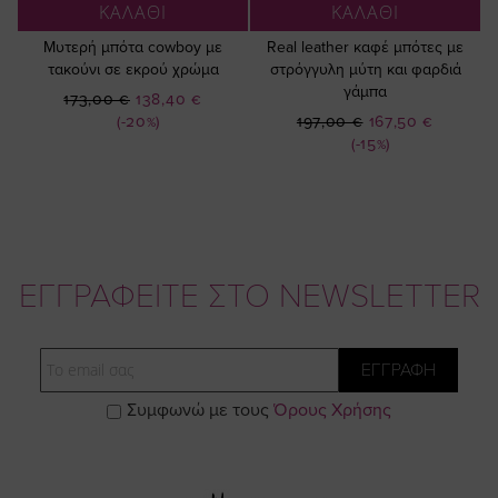
ΚΑΛΑΘΙ
ΚΑΛΑΘΙ
Μυτερή μπότα cowboy με
Real leather καφέ μπότες με
τακούνι σε εκρού χρώμα
στρόγγυλη μύτη και φαρδιά
γάμπα
Ειδική
173,00 €
138,40 €
Ειδική
Τιμή
(-20%)
197,00 €
167,50 €
Τιμή
(-15%)
ΕΓΓΡΑΦΕΙΤΕ ΣΤΟ NEWSLETTER
Email
ΕΓΓΡΑΦΗ
Συμφωνώ με τους
Όρους Χρήσης