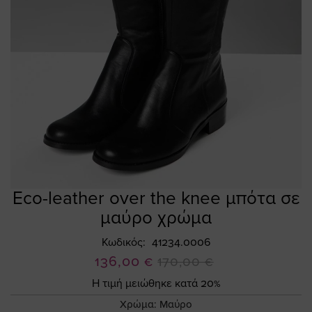
Eco-leather over the knee μπότα σε
Skip
to
μαύρο χρώμα
the
beginning
Κωδικός
41234.0006
of
Ειδική
136,00 €
170,00 €
the
Τιμή
Η τιμή μειώθηκε κατά 20%
images
gallery
Χρώμα:
Μαύρο