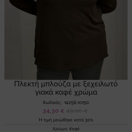
Πλεκτή μπλούζα με ξεχειλωτό
Skip
to
γιακά καφέ χρώμα
the
beginning
Κωδικός
14256.10150
of
Ειδική
34,30 €
49,00 €
the
Τιμή
Η τιμή μειώθηκε κατά 30%
images
gallery
Χρώμα:
Καφέ