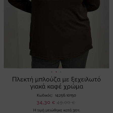
Πλεκτή μπλούζα με ξεχειλωτό
Skip
to
γιακά καφέ χρώμα
the
beginning
Κωδικός
14256.10150
of
Ειδική
34,30 €
49,00 €
the
Τιμή
Η τιμή μειώθηκε κατά 30%
images