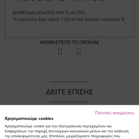
Διαθέσιμο μέγεθος από S ως XXL
Το μοντέλο έχει ύψος 1,75cm και φοράει νούμερο S
ΜΟΙΡΑΣΤΕΙΤΕ ΤΟ ΠΡΟΪΟΝ!
ΔΕΙΤΕ ΕΠΙΣΗΣ
Πολιτική απορρήτου
Χρησιμοποιούμε cookies
Χρησιμοποιούμε cookie για την εξατομίκευση περιεχομένου και
διαφημίσεων, την παροχή λειτουργιών κοινωνικών μέσων και την ανάλυση
της επισκεψιμότητάς μας. Επιπλέον, μοιραζόμαστε πληροφορίες που