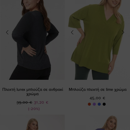
Πλεκτή lurex μπλούζα σε ανθρακί
Μπλούζα πλεκτή σε lime χρώμα
χρώμα
45,00 €
Ειδική
39,00 €
31,20 €
Τιμή
(-20%)