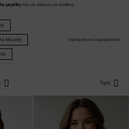
άλα μεγέθη
που σε κάνουν να νιώθεις
θη
άλα Μεγέθη
Ταξινόμηση ανά Δημοφιλέστερα
έθη
ς
Τιμή