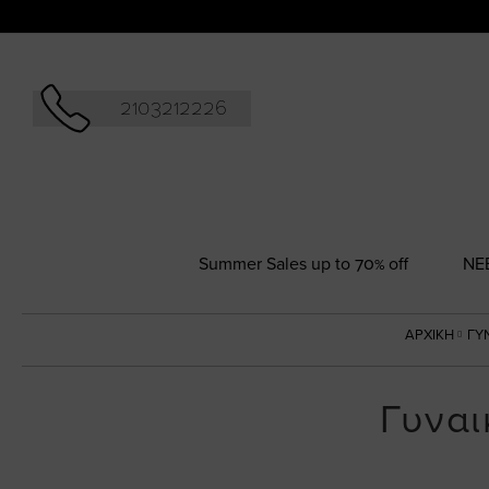
Αναζήτησ
2103212226
Summer Sales up to 70% off
NΕ
ΑΡΧΙΚΉ
ΓΥ
Γυναι