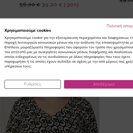
49,0
Ειδική
56,00 €
39,20 €
(-30%)
Τιμή
Πολιτική απο
Χρησιμοποιούμε cookies
Χρησιμοποιούμε cookie για την εξατομίκευση περιεχομένου και διαφημίσεων, τ
παροχή λειτουργιών κοινωνικών μέσων και την ανάλυση της επισκεψιμότητάς μ
Επιπλέον, μοιραζόμαστε πληροφορίες που αφορούν τον τρόπο που χρησιμοποιε
τον ιστότοπό μας με συνεργάτες κοινωνικών μέσων, διαφήμισης και αναλύσεων,
οποίοι ενδεχομένως να τις συνδυάσουν με άλλες πληροφορίες που τους έχετε
παραχωρήσει ή τις οποίες έχουν συλλέξει σε σχέση με την από μέρους σας χρή
υπηρεσιών τους.
Ρυθμίσεις
Αποδέχομαι