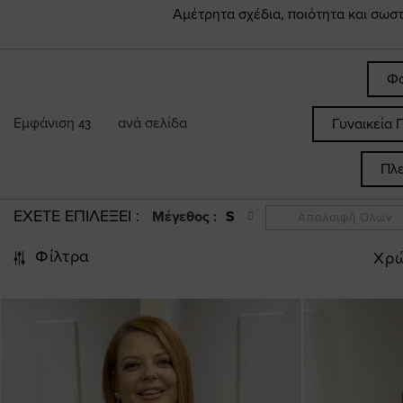
Αμέτρητα σχέδια, ποιότητα και σωσ
Φο
Εμφάνιση
ανά σελίδα
Γυναικεία 
43
Πλε
ΕΧΕΤΕ ΕΠΙΛΕΞΕΙ
Μέγεθος :
S
Απαλοιφή Όλων
Φίλτρα
Χρ