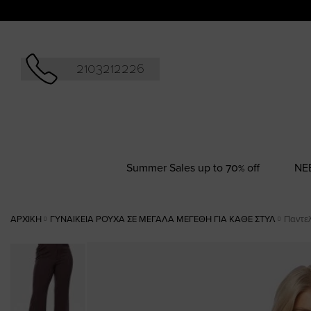
Αναζήτησ
2103212226
Summer Sales up to 70% off
NΕ
ΑΡΧΙΚΉ
ΓΥΝΑΙΚΕΊΑ ΡΟΎΧΑ ΣΕ ΜΕΓΆΛΑ ΜΕΓΈΘΗ ΓΙΑ ΚΆΘΕ ΣΤΥΛ
Παντελ
Skip
to
the
end
of