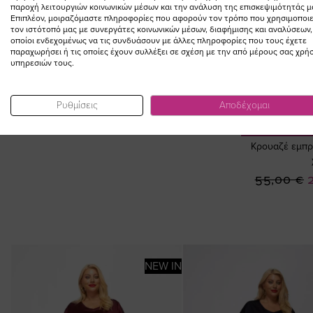
ΣΥΜΠΛΗΡΩΣΤΕ ΤΟ
παροχή λειτουργιών κοινωνικών μέσων και την ανάλυση της επισκεψιμότητάς μ
Επιπλέον, μοιραζόμαστε πληροφορίες που αφορούν τον τρόπο που χρησιμοποιε
τον ιστότοπό μας με συνεργάτες κοινωνικών μέσων, διαφήμισης και αναλύσεων,
LOOK
οποίοι ενδεχομένως να τις συνδυάσουν με άλλες πληροφορίες που τους έχετε
παραχωρήσει ή τις οποίες έχουν συλλέξει σε σχέση με την από μέρους σας χρή
υπηρεσιών τους.
Ρυθμίσεις
Αποδέχομαι
ΠΡΟΣΘΗΚ
Κρουαζέ εμπρ
Ε
55,00 €
Τ
NEW IN