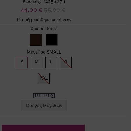
Κωδικός
14256.2711
Ειδική
44,00 €
55,00 €
Τιμή
Η τιμή μειώθηκε κατά 20%
Χρώμα:
Καφέ
Μέγεθος
SMALL
S
M
L
XL
XXL
Οδηγός Μεγεθών