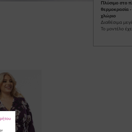
Πλύσιμο στο π
θερμοκρασία -
χλώριο
Διαθέσιμα μεγ
Το μοντέλο έχε
ρρήτου
ην