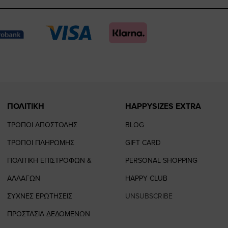
https://www.fac
https://www.
https://w
our
page
page
feature=
TikTok
page
page
ΠΟΛΙΤΙΚΗ
HAPPYSIZES EXTRA
ΤΡΟΠΟΙ ΑΠΟΣΤΟΛΗΣ
BLOG
ΤΡΟΠΟΙ ΠΛΗΡΩΜΗΣ
GIFT CARD
ΠΟΛΙΤΙΚΗ ΕΠΙΣΤΡΟΦΩΝ &
PERSONAL SHOPPING
ΑΛΛΑΓΩΝ
HAPPY CLUB
ΣΥΧΝΕΣ ΕΡΩΤΗΣΕΙΣ
UNSUBSCRIBE
ΠΡΟΣΤΑΣΙΑ ΔΕΔΟΜΕΝΩΝ