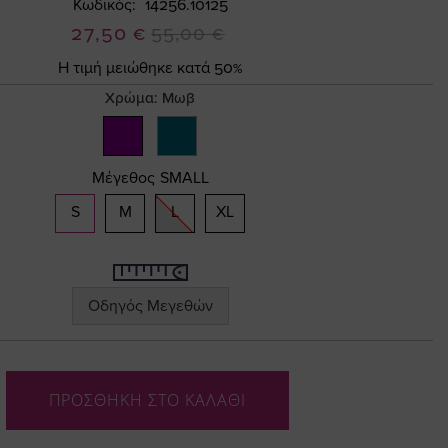
Κωδικός
14256.10125
Ειδική
27,50 €
55,00 €
Τιμή
Η τιμή μειώθηκε κατά 50%
Χρώμα:
Μωβ
Μέγεθος
SMALL
S
M
L
XL
Οδηγός Μεγεθών
ΠΡΟΣΘΗΚΗ ΣΤΟ ΚΑΛΑΘΙ