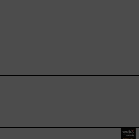
ebook.com/happysizes/
instagram.com/happysizes
ww.youtube.com/user/Hap