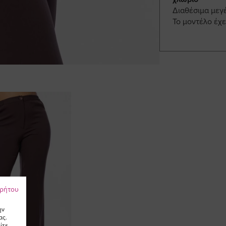
Διαθέσιμα μεγ
Το μοντέλο έχε
ρρήτου
ην
ας.
ίτε