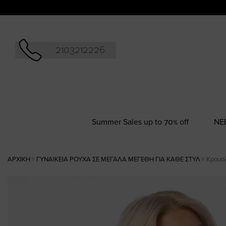
Αναζήτησ
2103212226
Summer Sales up to 70% off
NΕ
ΑΡΧΙΚΉ
ΓΥΝΑΙΚΕΊΑ ΡΟΎΧΑ ΣΕ ΜΕΓΆΛΑ ΜΕΓΈΘΗ ΓΙΑ ΚΆΘΕ ΣΤΥΛ
Κρουαζ
Skip
to
the
end
of