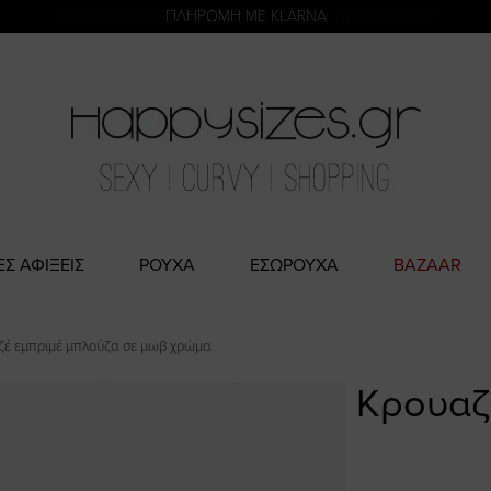
η
ΑΜΕΣΗ ΠΑΡΑΔΟΣΗ ΜΕ ACS ΚΑΙ ΓΕΝΙΚΗ ΤΑΧΥΔΡΟΜΙΚΉ
ΠΛΗΡΩΜΗ ΜΕ KLARNA
ΕΣ ΑΦΙΞΕΙΣ
ΡΟΥΧΑ
ΕΣΩΡΟΥΧΑ
BAZAAR
έ εμπριμέ μπλούζα σε μωβ χρώμα
Κρουαζ