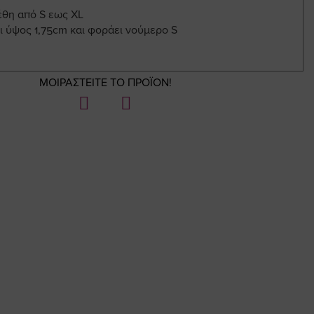
έθη από S εως XL
ι ύψος 1,75cm και φοράει νούμερο S
ΜΟΙΡΑΣΤΕΙΤΕ ΤΟ ΠΡΟΪΟΝ!