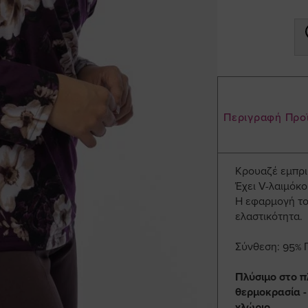
Περιγραφή Προ
Κρουαζέ εμπρι
Έχει V-λαιμόκο
Η εφαρμογή του
ελαστικότητα.
Σύνθεση: 95% 
Πλύσιμο στο π
θερμοκρασία -
χλώριο