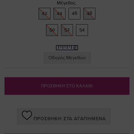
Μέγεθος
gallery
42
44
46
48
50
52
54
Οδηγός Μεγεθών
ΠΡΟΣΘΗΚΗ ΣΤΟ ΚΑΛΑΘΙ
ΠΡΟΣΘΉΚΗ ΣΤΑ ΑΓΑΠΗΜΈΝΑ