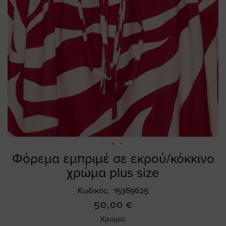
Φόρεμα εμπριμέ σε εκρού/κόκκινο
Skip
to
χρώμα plus size
the
beginning
Κωδικός
15369625
of
50,00 €
the
Χρώμα:
images