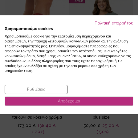
SALE
Πολιτική απορρήτου
Χρησιμοποιούμε cookies
Χρησιμοποιούμε cookie για την εξατομίκευση περιεχομένου και
διαφημίσεων, την παροχή λειτουργιών κοινωνικών μέσων και την ανάλυση
της επισκεψιμότητάς μας. Επιπλέον, μοιραζόμαστε πληροφορίες που
αφορούν τον τρόπο που χρησιμοποιείτε τον ιστότοπό μας με συνεργάτες
κοινωνικών μέσων, διαφήμισης και αναλύσεων, οι οποίοι ενδεχομένως να τις
συνδυάσουν με άλλες πληροφορίες που τους έχετε παραχωρήσει ή τις
οποίες έχουν συλλέξει σε σχέση με την από μέρους σας χρήση των
υπηρεσιών τους.
Ρυθμίσεις
ΠΡΟΣΘΗΚΗ ΣΤΟ
ΠΡΟΣΘΗΚΗ ΣΤΟ
ΚΑΛΑΘΙ
ΚΑΛΑΘΙ
Αποδέχομαι
Μυτερή μπότα cowboy με
Φόρεμα με βολάν σε λαδί χρώμα
τακούνι σε κόκκινο χρώμα
plus size
Ειδική
Ειδική
173,00 €
138,40 €
50,00 €
25,00 €
Τιμή
Τιμή
(-20%)
(-50%)