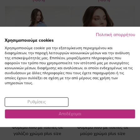
Τιμή
Τιμή
Πολιτική απορρήτου
Χρησιμοποιούμε cookies
Χρησιμοποιούμε cookie για την εξατομίκευση περιεχομένου και
διαφημίσεων, την παροχή λειτουργιών κοινωνικών μέσων και την ανάλυση
της επισκεψιμότητάς μας. Επιπλέον, μοιραζόμαστε πληροφορίες που
αφορούν τον τρόπο που χρησιμοποιείτε τον ιστότοπό μας με συνεργάτες
κοινωνικών μέσων, διαφήμισης και αναλύσεων, οι οποίοι ενδεχομένως να τις
συνδυάσουν με άλλες πληροφορίες που τους έχετε παραχωρήσει ή τις
οποίες έχουν συλλέξει σε σχέση με την από μέρους σας χρήση των
υπηρεσιών τους.
Ρυθμίσεις
ΠΡΟΣΘΗΚΗ ΣΤΟ
ΠΡΟΣΘΗΚΗ ΣΤΟ
Αποδέχομαι
ΚΑΛΑΘΙ
ΚΑΛΑΘΙ
Φόρεμα λινό με τσέπες σε
Φόρεμα λινό με τσέπες σε
γαλάζιο χρώμα plus size
μαύρο χρώμα plus size