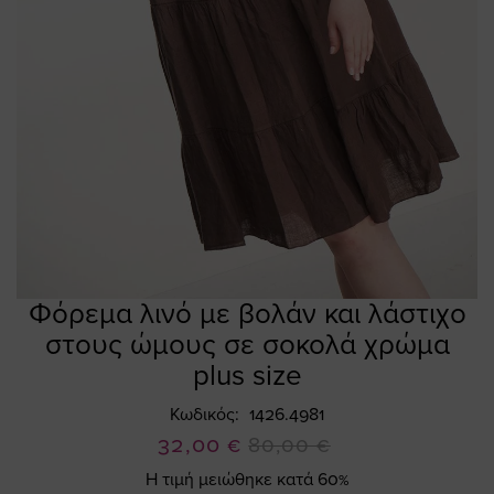
Φόρεμα λινό με βολάν και λάστιχο
Skip
to
στους ώμους σε σοκολά χρώμα
the
plus size
beginning
of
Κωδικός
1426.4981
the
Ειδική
32,00 €
80,00 €
images
Τιμή
gallery
Η τιμή μειώθηκε κατά 60%