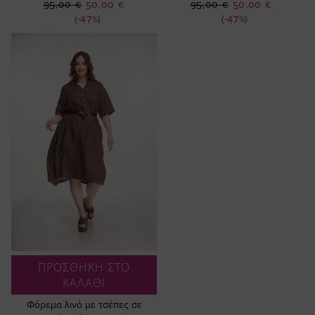
Ειδική
Ειδική
95,00 €
50,00 €
95,00 €
50,00 €
Τιμή
Τιμή
(-47%)
(-47%)
ΠΡΟΣΘΗΚΗ ΣΤΟ
ΚΑΛΑΘΙ
Φόρεμα λινό με τσέπες σε