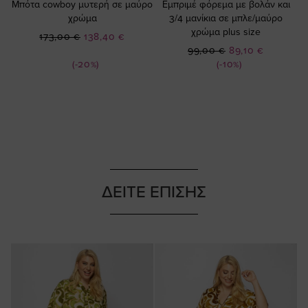
Μπότα cowboy μυτερή σε μαύρο
Εμπριμέ φόρεμα με βολάν και
χρώμα
3/4 μανίκια σε μπλε/μαύρο
χρώμα plus size
Ειδική
173,00 €
138,40 €
Ειδική
Τιμή
99,00 €
89,10 €
Τιμή
(-20%)
(-10%)
ΔΕΙΤΕ ΕΠΙΣΗΣ