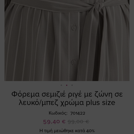
Φόρεμα σεμιζιέ ριγέ με ζώνη σε
Skip
to
λευκό/μπεζ χρώμα plus size
the
beginning
Κωδικός
701422
of
Ειδική
59,40 €
99,00 €
the
Τιμή
Η τιμή μειώθηκε κατά 40%
images