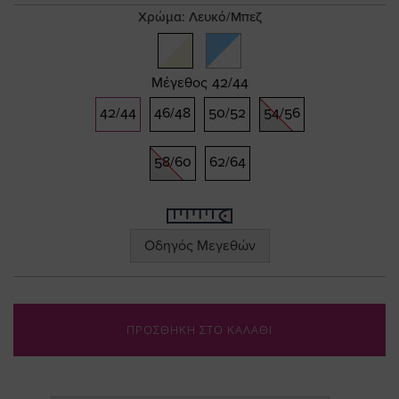
gallery
Χρώμα:
Λευκό/Μπεζ
Μέγεθος
42/44
42/44
46/48
50/52
54/56
58/60
62/64
Οδηγός Μεγεθών
ΠΡΟΣΘΗΚΗ ΣΤΟ ΚΑΛΑΘΙ