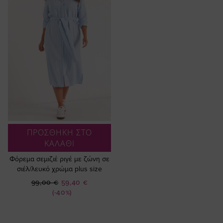
ΠΡΟΣΘΗΚΗ ΣΤΟ
ΚΑΛΑΘΙ
Φόρεμα σεμιζιέ ριγέ με ζώνη σε
σιέλ/λευκό χρώμα plus size
Ειδική
99,00 €
59,40 €
Τιμή
(-40%)