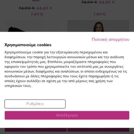
Ειδική
74,00 €
44,40 €
Ειδική
Τιμή
74,00 €
44,40 €
Τιμή
(-40%)
(-40%)
Πολιτική απορρήτου
Χρησιμοποιούμε cookies
Χρησιμοποιούμε cookie για την εξατομίκευση περιεχομένου και
διαφημίσεων, την παροχή λειτουργιών κοινωνικών μέσων και την ανάλυση
της επισκεψιμότητάς μας. Επιπλέον, μοιραζόμαστε πληροφορίες που
αφορούν τον τρόπο που χρησιμοποιείτε τον ιστότοπό μας με συνεργάτες
κοινωνικών μέσων, διαφήμισης και αναλύσεων, οι οποίοι ενδεχομένως να τις
συνδυάσουν με άλλες πληροφορίες που τους έχετε παραχωρήσει ή τις
οποίες έχουν συλλέξει σε σχέση με την από μέρους σας χρήση των
υπηρεσιών τους.
Ρυθμίσεις
Αποδέχομαι
ΠΡΟΣΘΗΚΗ ΣΤΟ
ΠΡΟΣΘΗΚΗ ΣΤΟ
ΚΑΛΑΘΙ
ΚΑΛΑΘΙ