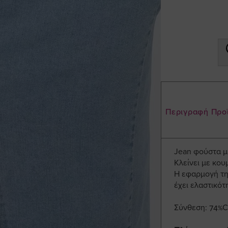
Περιγραφή Προ
Jean φούστα με
Κλείνει με κου
Η εφαρμογή της
έχει ελαστικότ
Σύνθεση: 74%Co