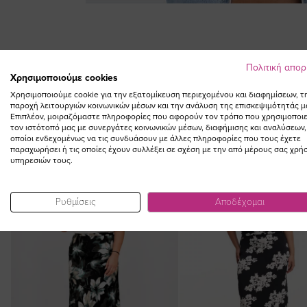
Skip
to
the
beginning
Πολιτική απο
of
Χρησιμοποιούμε cookies
the
Χρησιμοποιούμε cookie για την εξατομίκευση περιεχομένου και διαφημίσεων, τ
images
παροχή λειτουργιών κοινωνικών μέσων και την ανάλυση της επισκεψιμότητάς μ
gallery
Επιπλέον, μοιραζόμαστε πληροφορίες που αφορούν τον τρόπο που χρησιμοποιε
τον ιστότοπό μας με συνεργάτες κοινωνικών μέσων, διαφήμισης και αναλύσεων,
οποίοι ενδεχομένως να τις συνδυάσουν με άλλες πληροφορίες που τους έχετε
παραχωρήσει ή τις οποίες έχουν συλλέξει σε σχέση με την από μέρους σας χρή
υπηρεσιών τους.
NEW IN
Ρυθμίσεις
Αποδέχομαι