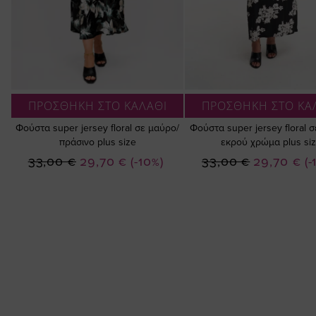
ΠΡΟΣΘΗΚΗ ΣΤΟ ΚΑΛΑΘΙ
ΠΡΟΣΘΗΚΗ ΣΤΟ ΚΑ
Φούστα super jersey floral σε μαύρο/
Φούστα super jersey floral 
πράσινο plus size
εκρού χρώμα plus si
Ειδική
Ειδική
33,00 €
29,70 €
(-10%)
33,00 €
29,70 €
(-
Τιμή
Τιμή