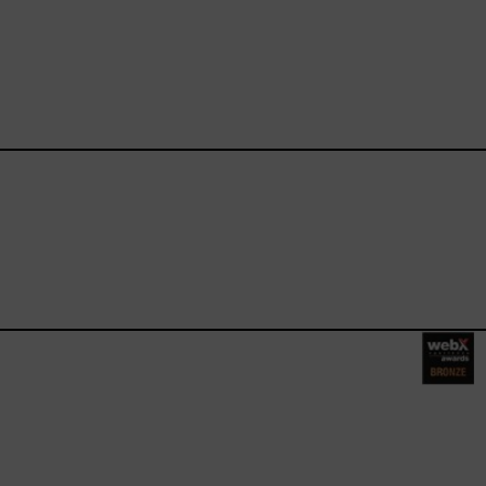
ebook.com/happysizes/
instagram.com/happysizes
ww.youtube.com/user/Hap
mhee