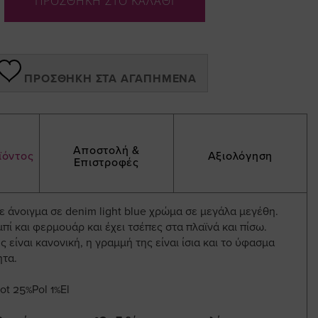
ΠΡΟΣΘΗΚΗ ΣΤΟ ΚΑΛΑΘΙ
ΠΡΟΣΘΉΚΗ ΣΤΑ ΑΓΑΠΗΜΈΝΑ
Αποστολή &
ϊόντος
Αξιολόγηση
Επιστροφές
 άνοιγμα σε denim light blue χρώμα σε μεγάλα μεγέθη.
μπί και φερμουάρ και έχει τσέπες στα πλαϊνά και πίσω.
 είναι κανονική, η γραμμή της είναι ίσια και το ύφασμα
ητα.
t 25%Pol 1%El