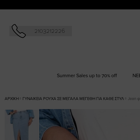
Αναζήτησ
2103212226
Summer Sales up to 70% off
NΕ
ΑΡΧΙΚΉ
ΓΥΝΑΙΚΕΊΑ ΡΟΎΧΑ ΣΕ ΜΕΓΆΛΑ ΜΕΓΈΘΗ ΓΙΑ ΚΆΘΕ ΣΤΥΛ
Jean φ
Skip
to
the
end
of