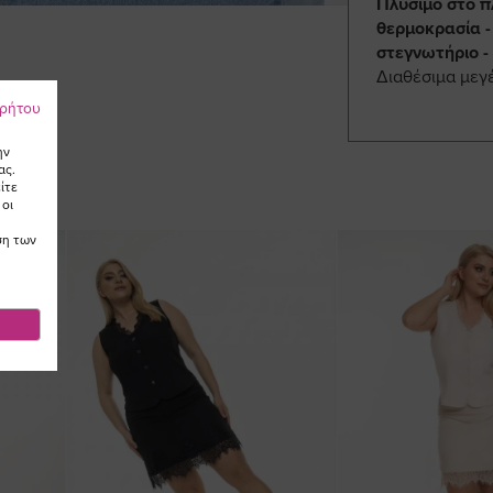
Πλύσιμο στο π
θερμοκρασία -
στεγνωτήριο -
Διαθέσιμα μεγ
ρρήτου
ην
ας.
ίτε
 οι
ση των