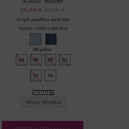
Κωδικός
15324767
Ειδική
36,00 €
45,00 €
Τιμή
Η τιμή μειώθηκε κατά 20%
Χρώμα:
Denim Light Blue
Μέγεθος
44
46
48
50
52
54
Οδηγός Μεγεθών