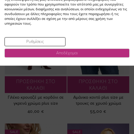
αφορούν τον τρόπο που χρησιμοποιείτε τον ιστότοπό μας με συνεργάτες
κοινωνικών μέσων, διαφήμισης και αναλύσεων, οι οποίοι ενδεχομένως να τις
συνδυάσουν με άλλες πληροφορίες που τους έχετε παραχωρήσει ή τις
οποίες έχουν συλλέξει σε σχέση με την από μέρους σας χρήση των
υπηρεσιών τους.
Ρυθμίσεις
Αποδέχομαι
ΠΡΟΣΘΗΚΗ ΣΤΟ
ΠΡΟΣΘΗΚΗ ΣΤΟ
ΚΑΛΑΘΙ
ΚΑΛΑΘΙ
Γιλέκο κρουαζέ με κορδόνι σε
Αμάνικο κοντό plus size με
γκρενά χρώμα plus size
τρουκς σε χρυσό χρώμα
40,00 €
55,00 €
SALE
SALE