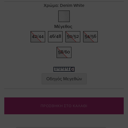
gallery
Χρώμα:
Denim White
Μέγεθος
42/44
46/48
50/52
54/56
58/60
Οδηγός Μεγεθών
ΠΡΟΣΘΗΚΗ ΣΤΟ ΚΑΛΑΘΙ