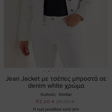
Jean Jacket με τσέπες μπροστά σε
Skip
to
denim white χρώμα
the
beginning
Κωδικός
620641
of
Ειδική
67,20 €
96,00 €
the
Τιμή
Η τιμή μειώθηκε κατά 30%
images