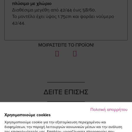
πλύσιμο με χλώριο
Διαθέσιμα μεγέθη από 42/44 έως 58/60.
Το μοντέλο έχει ύψος 1.75cm και φοράει νούμερο
42/44.
ΜΟΙΡΑΣΤΕΙΤΕ ΤΟ ΠΡΟΪΟΝ!
ΔΕΙΤΕ ΕΠΙΣΗΣ
Πολιτική απορρήτου
Χρησιμοποιούμε cookies
Χρησιμοποιούμε cookie για την εξατομίκευση περιεχομένου και
διαφημίσεων, την παροχή λειτουργιών κοινωνικών μέσων και την ανάλυση
της επισκεψιμότητάς μας. Επιπλέον, μοιραζόμαστε πληροφορίες που