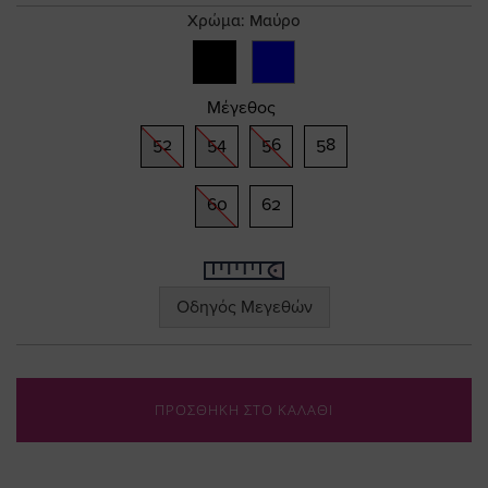
gallery
Χρώμα:
Μαύρο
Μέγεθος
52
54
56
58
60
62
Οδηγός Μεγεθών
ΠΡΟΣΘΗΚΗ ΣΤΟ ΚΑΛΑΘΙ