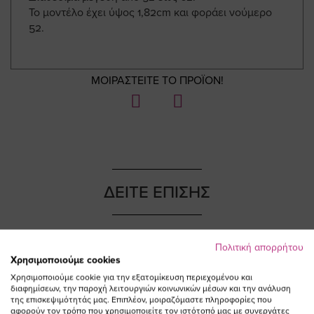
Το μοντέλο έχει ύψος 1,82cm και φοράει νούμερο
52.
ΜΟΙΡΑΣΤΕΙΤΕ ΤΟ ΠΡΟΪΟΝ!
ΔΕΙΤΕ ΕΠΙΣΗΣ
Πολιτική απορρήτου
Χρησιμοποιούμε cookies
NEW IN
Χρησιμοποιούμε cookie για την εξατομίκευση περιεχομένου και
διαφημίσεων, την παροχή λειτουργιών κοινωνικών μέσων και την ανάλυση
της επισκεψιμότητάς μας. Επιπλέον, μοιραζόμαστε πληροφορίες που
αφορούν τον τρόπο που χρησιμοποιείτε τον ιστότοπό μας με συνεργάτες