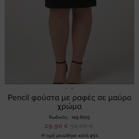
Pencil φούστα με ραφές σε μαύρο
Skip
to
χρώμα
the
beginning
Κωδικός
149.6105
of
Ειδική
29,90 €
54,00 €
the
Τιμή
Η τιμή μειώθηκε κατά 45%
images