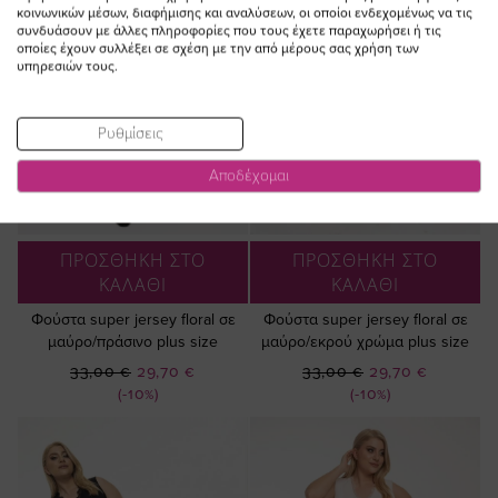
κοινωνικών μέσων, διαφήμισης και αναλύσεων, οι οποίοι ενδεχομένως να τις
συνδυάσουν με άλλες πληροφορίες που τους έχετε παραχωρήσει ή τις
οποίες έχουν συλλέξει σε σχέση με την από μέρους σας χρήση των
υπηρεσιών τους.
Ρυθμίσεις
Αποδέχομαι
ΠΡΟΣΘΗΚΗ ΣΤΟ
ΠΡΟΣΘΗΚΗ ΣΤΟ
ΚΑΛΑΘΙ
ΚΑΛΑΘΙ
Φούστα super jersey floral σε
Φούστα super jersey floral σε
μαύρο/πράσινο plus size
μαύρο/εκρού χρώμα plus size
Ειδική
Ειδική
33,00 €
29,70 €
33,00 €
29,70 €
Τιμή
Τιμή
(-10%)
(-10%)