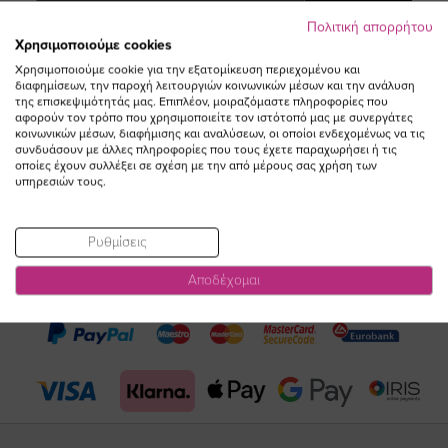
Συμφωνώ με τους
Όρους Χρήσης
Πολιτική απορρήτου
Χρησιμοποιούμε cookies
Χρησιμοποιούμε cookie για την εξατομίκευση περιεχομένου και
διαφημίσεων, την παροχή λειτουργιών κοινωνικών μέσων και την ανάλυση
της επισκεψιμότητάς μας. Επιπλέον, μοιραζόμαστε πληροφορίες που
αφορούν τον τρόπο που χρησιμοποιείτε τον ιστότοπό μας με συνεργάτες
κοινωνικών μέσων, διαφήμισης και αναλύσεων, οι οποίοι ενδεχομένως να τις
συνδυάσουν με άλλες πληροφορίες που τους έχετε παραχωρήσει ή τις
οποίες έχουν συλλέξει σε σχέση με την από μέρους σας χρήση των
υπηρεσιών τους.
Visit
Visit
Visit
Visit
Ρυθμίσεις
https://www.fac
https://www.
https://w
our
Αποδέχομαι
page
page
feature=
TikTok
page
page