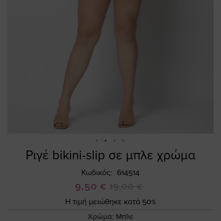
Ριγέ bikini-slip σε μπλε χρώμα
Skip
to
Κωδικός
614514
the
Ειδική
9,50 €
beginning
19,00 €
of
Τιμή
Η τιμή μειώθηκε κατά 50%
the
Χρώμα:
Μπλε
images