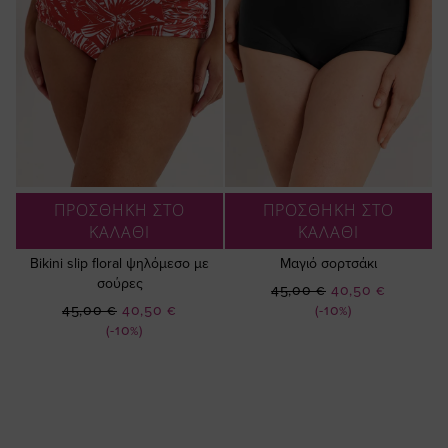
ΠΡΟΣΘΗΚΗ ΣΤΟ
ΠΡΟΣΘΗΚΗ ΣΤΟ
ΚΑΛΑΘΙ
ΚΑΛΑΘΙ
Bikini slip floral ψηλόμεσο με
Μαγιό σορτσάκι
σούρες
Ειδική
45,00 €
40,50 €
Ειδική
Τιμή
45,00 €
40,50 €
(-10%)
Τιμή
(-10%)