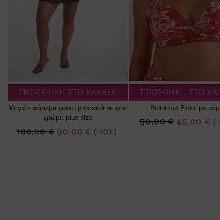
ΠΡΟΣΘΗΚΗ ΣΤΟ ΚΑΛΑΘΙ
ΠΡΟΣΘΗΚΗ ΣΤΟ ΚΑ
Μαγιό - φόρεμα χιαστί μπροστά σε χακί
Bikini top Floral με κό
χρώμα plus size
Ειδική
50,00 €
45,00 €
(
Ειδική
100,00 €
90,00 €
(-10%)
Τιμή
Τιμή