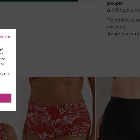
χλώριο
Διαθέσιμα μεγ
*Τα προϊόντα α
υγιεινής.
Τα προϊόντα τ
ρρήτου
ην
ας.
ίτε
 οι
ση των