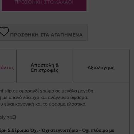
ΠΡΟΣΘΗΚΗ ΣΤΟ ΚΑΛΑΘΙ
ΠΡΟΣΘΉΚΗ ΣΤΑ ΑΓΑΠΗΜΈΝΑ
Αποστολή &
ϊόντος
Αξιολόγηση
Επιστροφές
i slip σε σμαραγδί χρώμα σε μεγάλα μεγέθη.
η με απαλό λάστιχο και ανάγλυφο ύφασμα.
 είναι κανονική και το ύφασμα ελαστικό.
oly 3%El
ρι- Σιδέρωμα Όχι - Όχι στεγνωτήριο - Όχι πλύσιμο με