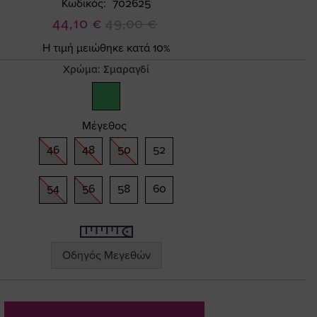
Κωδικός
702625
Ειδική
44,10 €
49,00 €
Τιμή
Η τιμή μειώθηκε κατά 10%
Χρώμα:
Σμαραγδί
Μέγεθος
46
48
50
52
54
56
58
60
Οδηγός Μεγεθών