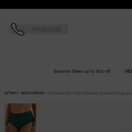
Αναζήτησ
2103212226
Summer Sales up to 70% off
NΕ
ΑΡΧΙΚΉ
BEACHWEAR
Ψηλόμεσο bikini-slip ανάγλυφο σε σμαραγδί χρώμα 
Skip
to
the
end
of