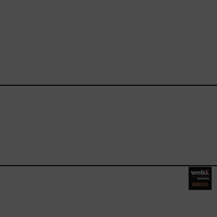
ebook.com/happysizes/
instagram.com/happysizes
ww.youtube.com/user/Hap
mhee