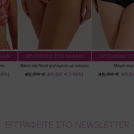
ΛΑΘΙ
ΠΡΟΣΘΗΚΗ ΣΤΟ ΚΑΛΑΘΙ
ΠΡΟΣΘΗΚΗ ΣΤ
μπο
Bikini slip floral ψηλόμεσο με σούρες
Μαγιό σορ
Ειδική
Ειδική
-10%)
45,00 €
40,50 €
(-10%)
45,00 €
40,5
Τιμή
Τιμή
ΕΓΓΡΑΦΕΙΤΕ ΣΤΟ NEWSLETTER