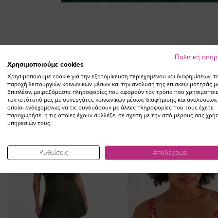
Skip
to
the
beginning
of
Πολιτική απο
the
Χρησιμοποιούμε cookies
images
Χρησιμοποιούμε cookie για την εξατομίκευση περιεχομένου και διαφημίσεων, τ
gallery
παροχή λειτουργιών κοινωνικών μέσων και την ανάλυση της επισκεψιμότητάς μ
Επιπλέον, μοιραζόμαστε πληροφορίες που αφορούν τον τρόπο που χρησιμοποιε
τον ιστότοπό μας με συνεργάτες κοινωνικών μέσων, διαφήμισης και αναλύσεων,
οποίοι ενδεχομένως να τις συνδυάσουν με άλλες πληροφορίες που τους έχετε
παραχωρήσει ή τις οποίες έχουν συλλέξει σε σχέση με την από μέρους σας χρή
υπηρεσιών τους.
Ρυθμίσεις
Αποδέχομαι