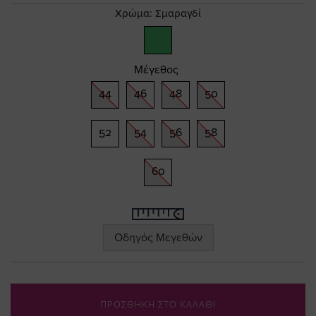
gallery
Χρώμα:
Σμαραγδί
Μέγεθος
44
46
48
50
52
54
56
58
60
Οδηγός Μεγεθών
ΠΡΟΣΘΗΚΗ ΣΤΟ ΚΑΛΑΘΙ