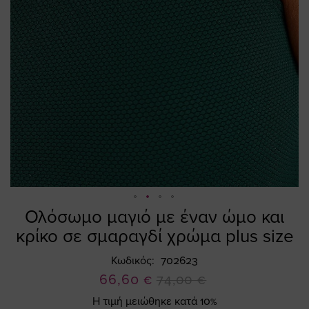
Ολόσωμο μαγιό με έναν ώμο και
Skip
to
κρίκο σε σμαραγδί χρώμα plus size
the
beginning
Κωδικός
702623
of
Ειδική
66,60 €
74,00 €
the
Τιμή
Η τιμή μειώθηκε κατά 10%
images