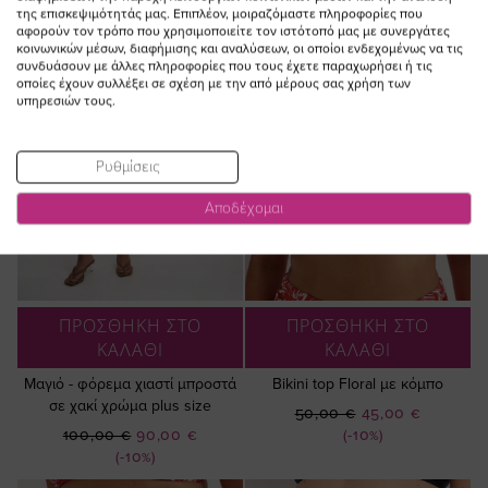
της επισκεψιμότητάς μας. Επιπλέον, μοιραζόμαστε πληροφορίες που
αφορούν τον τρόπο που χρησιμοποιείτε τον ιστότοπό μας με συνεργάτες
κοινωνικών μέσων, διαφήμισης και αναλύσεων, οι οποίοι ενδεχομένως να τις
συνδυάσουν με άλλες πληροφορίες που τους έχετε παραχωρήσει ή τις
οποίες έχουν συλλέξει σε σχέση με την από μέρους σας χρήση των
υπηρεσιών τους.
Ρυθμίσεις
Αποδέχομαι
ΠΡΟΣΘΗΚΗ ΣΤΟ
ΠΡΟΣΘΗΚΗ ΣΤΟ
ΚΑΛΑΘΙ
ΚΑΛΑΘΙ
Μαγιό - φόρεμα χιαστί μπροστά
Bikini top Floral με κόμπο
σε χακί χρώμα plus size
Ειδική
50,00 €
45,00 €
Ειδική
Τιμή
100,00 €
90,00 €
(-10%)
Τιμή
(-10%)