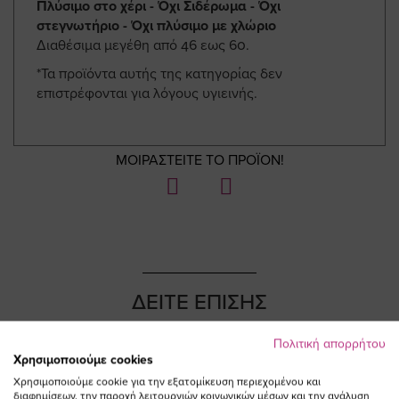
Πλύσιμο στο χέρι - Όχι Σιδέρωμα - Όχι
στεγνωτήριο - Όχι πλύσιμο με χλώριο
Διαθέσιμα μεγέθη από 46 εως 60.
*Τα προϊόντα αυτής της κατηγορίας δεν
επιστρέφονται για λόγους υγιεινής.
ΜΟΙΡΑΣΤΕΙΤΕ ΤΟ ΠΡΟΪΟΝ!
ΔΕΙΤΕ ΕΠΙΣΗΣ
Πολιτική απορρήτου
Χρησιμοποιούμε cookies
Χρησιμοποιούμε cookie για την εξατομίκευση περιεχομένου και
διαφημίσεων, την παροχή λειτουργιών κοινωνικών μέσων και την ανάλυση