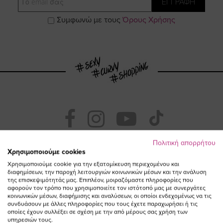
ΕΓΓΡΑΦΗ
Συμφωνώ με τους
Όρους Χρήσης
Visit
Visit
Visit
Visit
https://www.fac
https://www.
https://w
our
Πολιτική απορρήτου
Χρησιμοποιούμε cookies
Χρησιμοποιούμε cookie για την εξατομίκευση περιεχομένου και
page
page
feature=
TikTok
διαφημίσεων, την παροχή λειτουργιών κοινωνικών μέσων και την ανάλυση
της επισκεψιμότητάς μας. Επιπλέον, μοιραζόμαστε πληροφορίες που
αφορούν τον τρόπο που χρησιμοποιείτε τον ιστότοπό μας με συνεργάτες
page
page
κοινωνικών μέσων, διαφήμισης και αναλύσεων, οι οποίοι ενδεχομένως να τις
συνδυάσουν με άλλες πληροφορίες που τους έχετε παραχωρήσει ή τις
οποίες έχουν συλλέξει σε σχέση με την από μέρους σας χρήση των
υπηρεσιών τους.