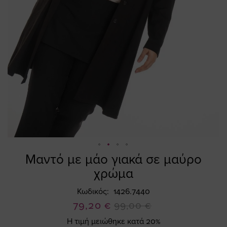
Μαντό με μάο γιακά σε μαύρο
Skip
to
χρώμα
the
beginning
Κωδικός
1426.7440
of
Ειδική
79,20 €
99,00 €
the
Τιμή
Η τιμή μειώθηκε κατά 20%
images