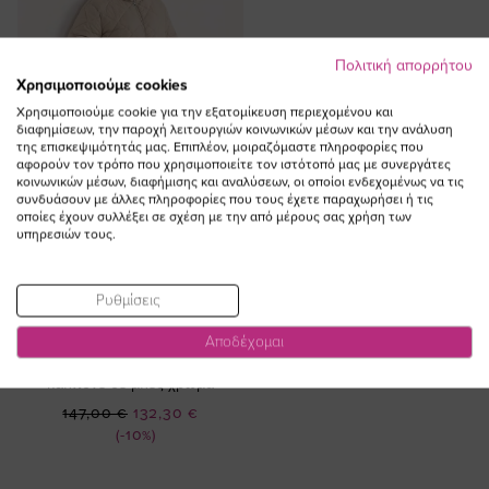
Πολιτική απορρήτου
Χρησιμοποιούμε cookies
Χρησιμοποιούμε cookie για την εξατομίκευση περιεχομένου και
διαφημίσεων, την παροχή λειτουργιών κοινωνικών μέσων και την ανάλυση
της επισκεψιμότητάς μας. Επιπλέον, μοιραζόμαστε πληροφορίες που
αφορούν τον τρόπο που χρησιμοποιείτε τον ιστότοπό μας με συνεργάτες
κοινωνικών μέσων, διαφήμισης και αναλύσεων, οι οποίοι ενδεχομένως να τις
συνδυάσουν με άλλες πληροφορίες που τους έχετε παραχωρήσει ή τις
οποίες έχουν συλλέξει σε σχέση με την από μέρους σας χρήση των
υπηρεσιών τους.
Ρυθμίσεις
ΠΡΟΣΘΗΚΗ ΣΤΟ
ΚΑΛΑΘΙ
Αποδέχομαι
Μπουφάν ελαφρύ plus size
καπιτονέ σε μπεζ χρώμα
Ειδική
147,00 €
132,30 €
Τιμή
(-10%)