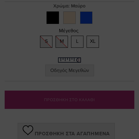
gallery
Χρώμα:
Μαύρο
Μέγεθος
S
M
L
XL
Οδηγός Μεγεθών
ΠΡΟΣΘΗΚΗ ΣΤΟ ΚΑΛΑΘΙ
ΠΡΟΣΘΉΚΗ ΣΤΑ ΑΓΑΠΗΜΈΝΑ