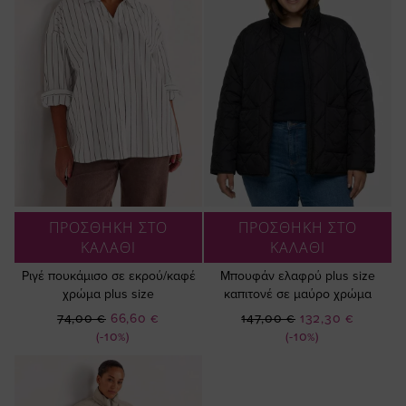
ΠΡΟΣΘΗΚΗ ΣΤΟ
ΠΡΟΣΘΗΚΗ ΣΤΟ
ΚΑΛΑΘΙ
ΚΑΛΑΘΙ
Ριγέ πουκάμισο σε εκρού/καφέ
Μπουφάν ελαφρύ plus size
χρώμα plus size
καπιτονέ σε μαύρο χρώμα
Ειδική
Ειδική
74,00 €
66,60 €
147,00 €
132,30 €
Τιμή
Τιμή
(-10%)
(-10%)