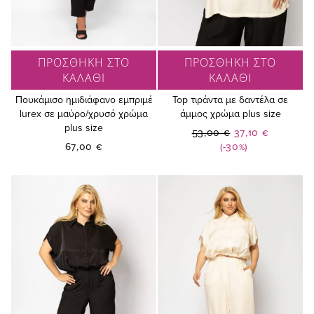
ΠΡΟΣΘΗΚΗ ΣΤΟ
ΠΡΟΣΘΗΚΗ ΣΤΟ
ΚΑΛΑΘΙ
ΚΑΛΑΘΙ
Πουκάμισο ημιδιάφανο εμπριμέ
Top τιράντα με δαντέλα σε
lurex σε μαύρο/χρυσό χρώμα
άμμος χρώμα plus size
plus size
Ειδική
53,00 €
37,10 €
Τιμή
67,00 €
(-30%)