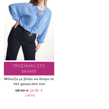
ΠΡΟΣΘΗΚΗ ΣΤΟ
ΚΑΛΑΘΙ
Μπλούζα με βολάν και δέσιμο σε
σιελ χρώμα plus size
Ειδική
58,00 €
34,80 €
Τιμή
(-40%)