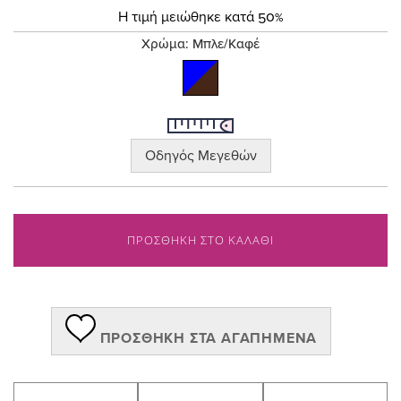
the
Τιμή
Η τιμή μειώθηκε κατά 50%
images
gallery
Χρώμα:
Μπλε/Καφέ
Οδηγός Μεγεθών
ΠΡΟΣΘΗΚΗ ΣΤΟ ΚΑΛΑΘΙ
ΠΡΟΣΘΉΚΗ ΣΤΑ ΑΓΑΠΗΜΈΝΑ