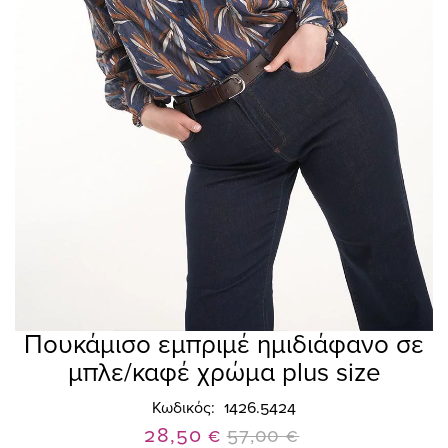
Πουκάμισο εμπριμέ ημιδιάφανο σε
Skip
to
μπλε/καφέ χρώμα plus size
the
beginning
Κωδικός
1426.5424
of
Ειδική
28,50 €
57,00 €