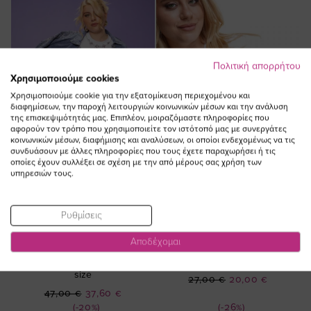
Πολιτική απορρήτου
Χρησιμοποιούμε cookies
Χρησιμοποιούμε cookie για την εξατομίκευση περιεχομένου και
διαφημίσεων, την παροχή λειτουργιών κοινωνικών μέσων και την ανάλυση
της επισκεψιμότητάς μας. Επιπλέον, μοιραζόμαστε πληροφορίες που
αφορούν τον τρόπο που χρησιμοποιείτε τον ιστότοπό μας με συνεργάτες
κοινωνικών μέσων, διαφήμισης και αναλύσεων, οι οποίοι ενδεχομένως να τις
συνδυάσουν με άλλες πληροφορίες που τους έχετε παραχωρήσει ή τις
οποίες έχουν συλλέξει σε σχέση με την από μέρους σας χρήση των
υπηρεσιών τους.
ΠΡΟΣΘΗΚΗ ΣΤΟ
ΠΡΟΣΘΗΚΗ ΣΤΟ
Ρυθμίσεις
ΚΑΛΑΘΙ
ΚΑΛΑΘΙ
Αποδέχομαι
Μπλούζα με δαντέλα και στρας
T-shirt με τύπωμα orange σε
λαιμόκοψη σε λευκό χρώμα plus
λευκό χρώμα plus size
size
Ειδική
27,00 €
20,00 €
Ειδική
Τιμή
47,00 €
37,60 €
Τιμή
(-20%)
(-26%)