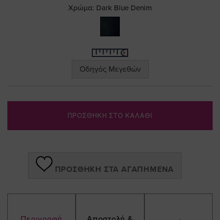
the
Χρώμα:
Dark Blue Denim
images
gallery
Οδηγός Μεγεθών
ΠΡΟΣΘΗΚΗ ΣΤΟ ΚΑΛΑΘΙ
ΠΡΟΣΘΉΚΗ ΣΤΑ ΑΓΑΠΗΜΈΝΑ
Περιγραφή
Αποστολή &