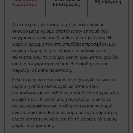
Αξιολόγηση
Προϊόντος
Επιστροφές
Αυτό το plus size wide leg τζιν παντελόνι σε
σκούρο μπλε χρώμα αποτελεί την επιτομή του
σύγχρονου στυλ που δεν θυσιάζει την άνεση. Η
φαρδιά γραμμή του στα μπατζάκια προσφέρει μια
αέρινη κίνηση και μια εξαιρετικά κολακευτική
σιλουέτα, ενώ το σκούρο denim χρώμα του χαρίζει
μια πιο "συγκροτημένη" και chic αισθητική που
ταιριάζει σε κάθε περίσταση.
Η λεπτομέρεια που το κάνει να ξεχωρίζει είναι το
νερβίρ η οποία λειτουργεί ως οπτικό τρικ,
επιμηκύνοντας τα πόδια και προσθέτοντας μια νότα
κομψότητας. Η ψηλή μέση αγκαλιάζει σωστά το
σώμα, προσφέροντας σταθερότητα και σιγουριά,
ενώ το ποιοτικό denim ύφασμα με την απαραίτητη
ελαστικότητα εγγυάται ότι θα το φοράτε όλη μέρα
χωρίς περιορισμούς.