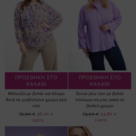
ΠΡΟΣΘΗΚΗ ΣΤΟ
ΠΡΟΣΘΗΚΗ ΣΤΟ
ΚΑΛΑΘΙ
ΚΑΛΑΘΙ
Μπλούζα με βολάν και δέσιμο
Τουνίκ plus size με βολάν
floral σε μωβ/κίτρινο χρώμα plus
τελείωμα και μαο γιακά σε
size
βιολετί χρώμα
Ειδική
Ειδική
72,00 €
36,00 €
73,00 €
43,80 €
Τιμή
Τιμή
(-50%)
(-40%)