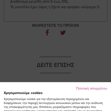
Διαθέσιμα μεγέθη από S εως XXL.
Το μοντέλο έχει ύψος 1,75cm και φοράει νούμερο S.
ΜΟΙΡΑΣΤΕΙΤΕ ΤΟ ΠΡΟΪΟΝ!
ΔΕΙΤΕ ΕΠΙΣΗΣ
Πολιτική απορρήτου
NEW IN
NEW IN
Χρησιμοποιούμε cookies
Χρησιμοποιούμε cookie για την εξατομίκευση περιεχομένου και
διαφημίσεων, την παροχή λειτουργιών κοινωνικών μέσων και την ανάλυση
της επισκεψιμότητάς μας. Επιπλέον, μοιραζόμαστε πληροφορίες που
αφορούν τον τρόπο που χρησιμοποιείτε τον ιστότοπό μας με συνεργάτες