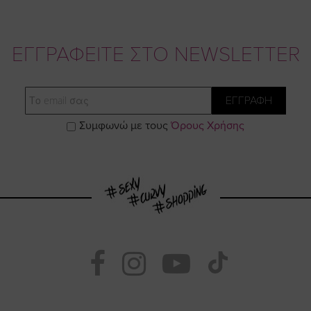
ΕΓΓΡΑΦΕΙΤΕ ΣΤΟ NEWSLETTER
Email
ΕΓΓΡΑΦΗ
Συμφωνώ με τους
Όρους Χρήσης
Visit
Visit
Visit
Visit
https://www.fac
https://www.
https://w
our