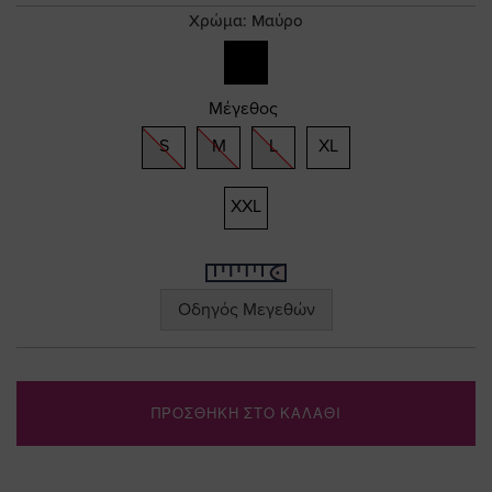
gallery
Χρώμα:
Μαύρο
Μέγεθος
S
M
L
XL
XXL
Οδηγός Μεγεθών
ΠΡΟΣΘΗΚΗ ΣΤΟ ΚΑΛΑΘΙ