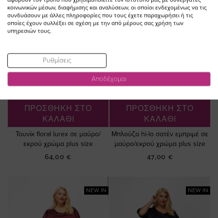
κοινωνικών μέσων, διαφήμισης και αναλύσεων, οι οποίοι ενδεχομένως να τις
συνδυάσουν με άλλες πληροφορίες που τους έχετε παραχωρήσει ή τις
οποίες έχουν συλλέξει σε σχέση με την από μέρους σας χρήση των
υπηρεσιών τους.
Ρυθμίσεις
Αποδέχομαι
ΠΡΟΣΘΗΚΗ ΣΤΟ
ΠΡΟΣΘΗΚΗ ΣΤΟ
ΚΑΛΑΘΙ
ΚΑΛΑΘΙ
Τουνίκ floral lurex σε μαύρο/
Μπλούζα hi-lo σατέν εμπριμέ σε
εκρού χρώμα plus size
μαύρο/εκρού χρώμα plus size
64,00 €
47,00 €
NEW IN
NEW IN