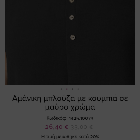
Αμάνικη μπλούζα με κουμπιά σε
Skip
to
μαύρο χρώμα
the
beginning
Κωδικός
1425.10073
of
Ειδική
26,40 €
33,00 €
the
Τιμή
Η τιμή μειώθηκε κατά 20%
images