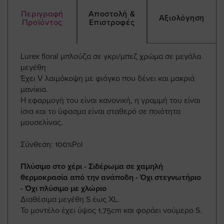
Περιγραφή
Αποστολή &
Αξιολόγηση
Προϊόντος
Επιστροφές
Lurex floral μπλούζα σε γκρι/μπεζ χρώμα σε μεγάλα
μεγέθη
Έχει V λαιμόκοψη με φιόγκο που δένει και μακριά
μανίκια.
Η εφαρμογή του είναι κανονική, η γραμμή του είναι
ίσια και το ύφασμα είναι σταθερό σε ποιότητα
μουσελίνας.
Σύνθεση: 100%Pol
Πλύσιμο στο χέρι - Σιδέρωμα σε χαμηλή
θερμοκρασία από την ανάποδη - Όχι στεγνωτήριο
- Όχι πλύσιμο με χλώριο
Διαθέσιμα μεγέθη S έως XL.
Το μοντέλο έχει ύψος 1,75cm και φοράει νούμερο S.