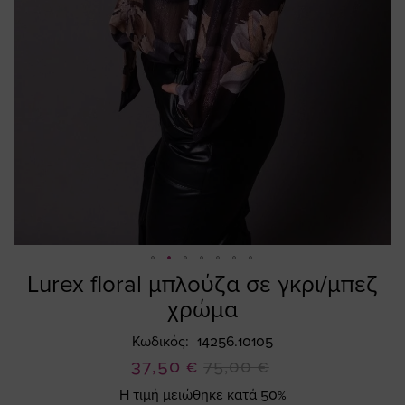
Lurex floral μπλούζα σε γκρι/μπεζ
Skip
to
χρώμα
the
beginning
Κωδικός
14256.10105
of
Ειδική
37,50 €
75,00 €
the
Τιμή
Η τιμή μειώθηκε κατά 50%
images