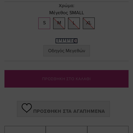
gallery
Χρώμα:
Μέγεθος
SMALL
S
M
L
XL
Οδηγός Μεγεθών
ΠΡΟΣΘΗΚΗ ΣΤΟ ΚΑΛΑΘΙ
ΠΡΟΣΘΉΚΗ ΣΤΑ ΑΓΑΠΗΜΈΝΑ