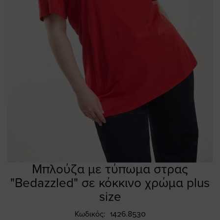
Μπλούζα με τύπωμα στρας
Skip
to
"Bedazzled" σε κόκκινο χρώμα plus
the
size
beginning
of
Κωδικός
1426.8530