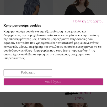
Πολιτική απορρήτου
Χρησιμοποιούμε cookies
Χρησιμοποιούμε cookie για την εξατομίκευση περιεχομένου και
διαφημίσεων, την παροχή λειτουργιών κοινωνικών μέσων και την ανάλυση
της επισκεψιμότητάς μας. Επιπλέον, μοιραζόμαστε πληροφορίες που
αφορούν τον τρόπο που χρησιμοποιείτε τον ιστότοπό μας με συνεργάτες
κοινωνικών μέσων, διαφήμισης και αναλύσεων, οι οποίοι ενδεχομένως να τις
συνδυάσουν με άλλες πληροφορίες που τους έχετε παραχωρήσει ή τις
οποίες έχουν συλλέξει σε σχέση με την από μέρους σας χρήση των
υπηρεσιών τους.
ΠΡΟΣΘΗΚΗ ΣΤΟ
ΠΡΟΣΘΗΚΗ ΣΤΟ
ΚΑΛΑΘΙ
ΚΑΛΑΘΙ
Ρυθμίσεις
Jean παντελόνι straight σε εκρού
Μπλούζα με τύπωμα στρας
Αποδέχομαι
χρώμα plus size
"Bedazzled" σε μαύρο χρώμα
plus size
60,00 €
Ειδική
35,90 €
28,70 €
Τιμή
(-20%)