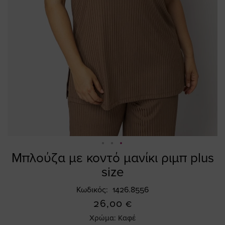
Μπλούζα με κοντό μανίκι ριμπ plus
Skip
to
size
the
beginning
Κωδικός
1426.8556
of
26,00 €
the
Χρώμα:
Καφέ
images