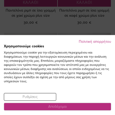
ΚΑΛΑΘΙ
ΚΑΛΑΘΙ
Παντελόνα ριμπ σε ίσια γραμμή
Παντελόνα ριμπ σε ίσια γραμμή
σε χακί χρώμα plus size
σε καφέ χρώμα plus size
30,00 €
30,00 €
Πολιτική απορρήτου
Χρησιμοποιούμε cookies
Χρησιμοποιούμε cookie για την εξατομίκευση περιεχομένου και
διαφημίσεων, την παροχή λειτουργιών κοινωνικών μέσων και την ανάλυση
της επισκεψιμότητάς μας. Επιπλέον, μοιραζόμαστε πληροφορίες που
αφορούν τον τρόπο που χρησιμοποιείτε τον ιστότοπό μας με συνεργάτες
κοινωνικών μέσων, διαφήμισης και αναλύσεων, οι οποίοι ενδεχομένως να τις
συνδυάσουν με άλλες πληροφορίες που τους έχετε παραχωρήσει ή τις
οποίες έχουν συλλέξει σε σχέση με την από μέρους σας χρήση των
υπηρεσιών τους.
Ρυθμίσεις
Αποδέχομαι