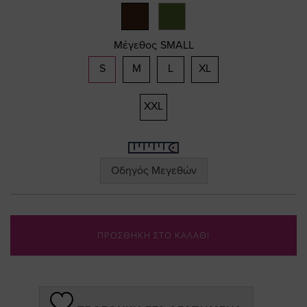
gallery
Μέγεθος
SMALL
S
M
L
XL
XXL
Οδηγός Μεγεθών
ΠΡΟΣΘΗΚΗ ΣΤΟ ΚΑΛΑΘΙ