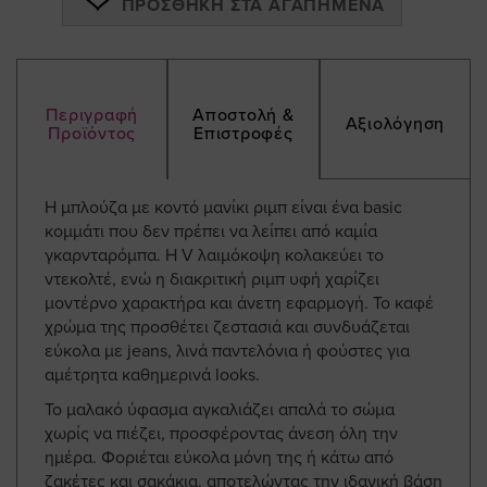
ΠΡΟΣΘΉΚΗ ΣΤΑ ΑΓΑΠΗΜΈΝΑ
Περιγραφή
Αποστολή &
Αξιολόγηση
Προϊόντος
Επιστροφές
Η μπλούζα με κοντό μανίκι ριμπ είναι ένα basic
κομμάτι που δεν πρέπει να λείπει από καμία
γκαρνταρόμπα. Η V λαιμόκοψη κολακεύει το
ντεκολτέ, ενώ η διακριτική ριμπ υφή χαρίζει
μοντέρνο χαρακτήρα και άνετη εφαρμογή. Το καφέ
χρώμα της προσθέτει ζεστασιά και συνδυάζεται
εύκολα με jeans, λινά παντελόνια ή φούστες για
αμέτρητα καθημερινά looks.
Το μαλακό ύφασμα αγκαλιάζει απαλά το σώμα
χωρίς να πιέζει, προσφέροντας άνεση όλη την
ημέρα. Φοριέται εύκολα μόνη της ή κάτω από
ζακέτες και σακάκια, αποτελώντας την ιδανική βάση