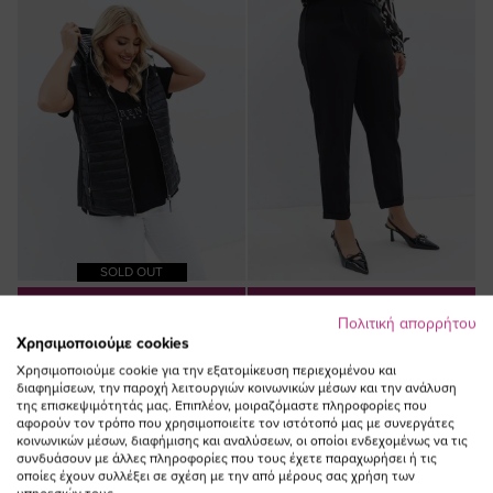
SOLD OUT
ΠΡΟΣΘΗΚΗ ΣΤΟ
ΠΡΟΣΘΗΚΗ ΣΤΟ
Πολιτική απορρήτου
ΚΑΛΑΘΙ
ΚΑΛΑΘΙ
Χρησιμοποιούμε cookies
Κοντό αμάνικο μπουφάν με
Υφασμάτινο παντελόνι με πιέτες
Χρησιμοποιούμε cookie για την εξατομίκευση περιεχομένου και
κουκούλα σε μαύρο χρώμα
σε μαύρο χρώμα
διαφημίσεων, την παροχή λειτουργιών κοινωνικών μέσων και την ανάλυση
της επισκεψιμότητάς μας. Επιπλέον, μοιραζόμαστε πληροφορίες που
Ειδική
55,00 €
38,50 €
αφορούν τον τρόπο που χρησιμοποιείτε τον ιστότοπό μας με συνεργάτες
Τιμή
(-30%)
κοινωνικών μέσων, διαφήμισης και αναλύσεων, οι οποίοι ενδεχομένως να τις
συνδυάσουν με άλλες πληροφορίες που τους έχετε παραχωρήσει ή τις
οποίες έχουν συλλέξει σε σχέση με την από μέρους σας χρήση των