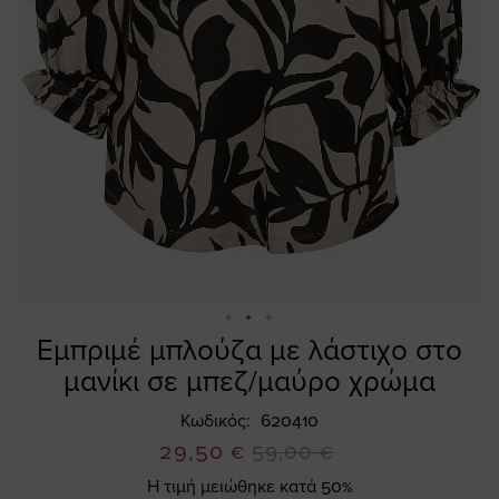
Εμπριμέ μπλούζα με λάστιχο στο
Skip
to
μανίκι σε μπεζ/μαύρο χρώμα
the
beginning
Κωδικός
620410
of
Ειδική
29,50 €
59,00 €
the
Τιμή
Η τιμή μειώθηκε κατά 50%
images