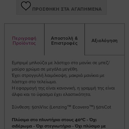
ΠΡΟΣΘΉΚΗ ΣΤΑ ΑΓΑΠΗΜΈΝΑ
Περιγραφή
Αποστολή &
Αξιολόγηση
Προϊόντος
Επιστροφές
Εμπριμέ μπλούζα με λάστιχο στο μανίκι σε μπεζ/
μαύρο χρώμα σε μεγάλα μεγέθη.
Έχει στρογγυλή λαιμόκοψη, μακριά μανίκια με
λάστιχο στο τελείωμα.
Η εφαρμογή της είναι κανονική, η γραμμή της είναι
άλφα και το ύφασμα έχει ελαστικότητα.
Σύνθεση: 50%Visc (Lenzing™ Ecovero™) 50%Cot
Πλύσιμο στο πλυντήριο στους 40ºC - Όχι
σιδέρωμα - Όχι στεγνωτήριο - Όχι πλύσιμο με