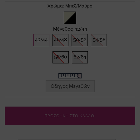
gallery
Χρώμα:
Μπεζ/Μαύρο
Μέγεθος
42/44
42/44
46/48
50/52
54/56
58/60
62/64
Οδηγός Μεγεθών
ΠΡΟΣΘΗΚΗ ΣΤΟ ΚΑΛΑΘΙ