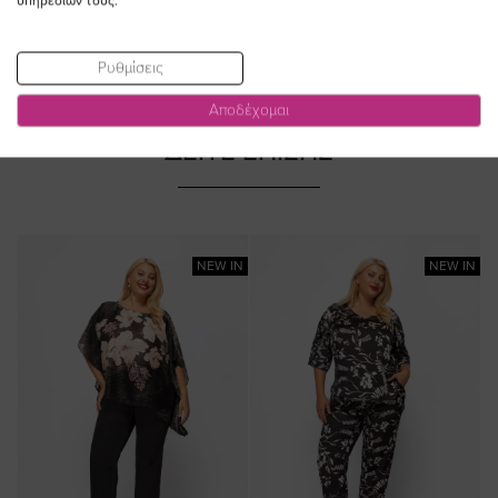
υπηρεσιών τους.
Ρυθμίσεις
Αποδέχομαι
ΔΕΙΤΕ ΕΠΙΣΗΣ
NEW IN
NEW IN