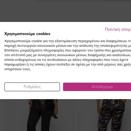
Skip
to
the
beginning
Πολιτική απο
of
Χρησιμοποιούμε cookies
the
Χρησιμοποιούμε cookie για την εξατομίκευση περιεχομένου και διαφημίσεων, τ
images
παροχή λειτουργιών κοινωνικών μέσων και την ανάλυση της επισκεψιμότητάς μ
gallery
Επιπλέον, μοιραζόμαστε πληροφορίες που αφορούν τον τρόπο που χρησιμοποιε
τον ιστότοπό μας με συνεργάτες κοινωνικών μέσων, διαφήμισης και αναλύσεων,
οποίοι ενδεχομένως να τις συνδυάσουν με άλλες πληροφορίες που τους έχετε
παραχωρήσει ή τις οποίες έχουν συλλέξει σε σχέση με την από μέρους σας χρή
NEW IN
υπηρεσιών τους.
Ρυθμίσεις
Αποδέχομαι