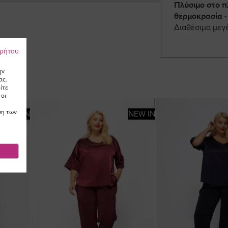
Πλύσιμο στο π
θερμοκρασία -
Διαθέσιμα μεγ
ρρήτου
ην
ας.
ίτε
 οι
ση των
NEW IN
NEW IN