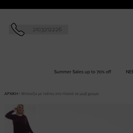
Αναζήτησ
2103212226
Summer Sales up to 70% off
NΕ
ΑΡΧΙΚΉ
Μπλούζα με τσέπες στα πλαϊνά σε μωβ χρώμα
Skip
to
the
end
of