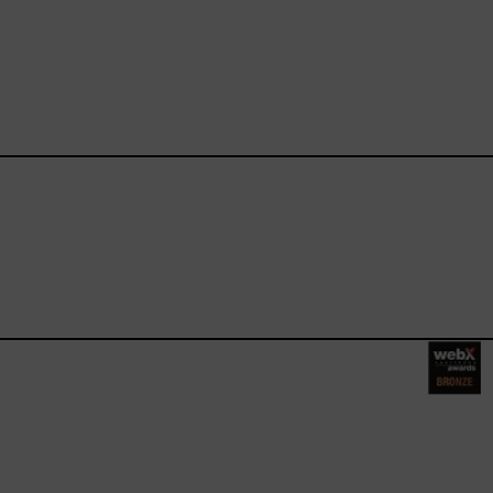
ebook.com/happysizes/
instagram.com/happysizes
ww.youtube.com/user/Hap
mhee