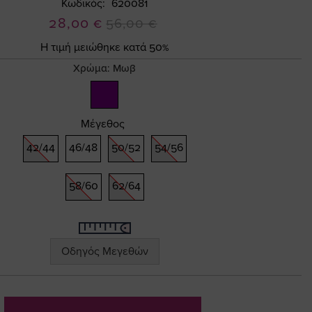
Κωδικός
620081
Ειδική
28,00 €
56,00 €
Τιμή
Η τιμή μειώθηκε κατά 50%
Χρώμα:
Μωβ
Μέγεθος
42/44
46/48
50/52
54/56
58/60
62/64
Οδηγός Μεγεθών