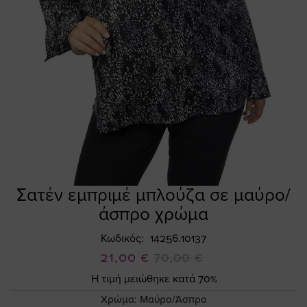
Σατέν εμπριμέ μπλούζα σε μαύρο/
Skip
to
άσπρο χρώμα
the
beginning
Κωδικός
14256.10137
of
Ειδική
21,00 €
70,00 €
the
Τιμή
Η τιμή μειώθηκε κατά 70%
images
gallery
Χρώμα:
Μαύρο/Άσπρο