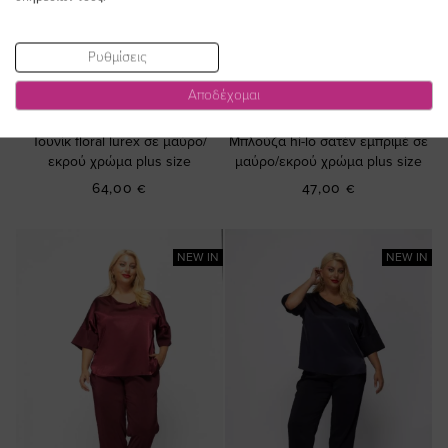
Ρυθμίσεις
ΠΡΟΣΘΗΚΗ ΣΤΟ
ΠΡΟΣΘΗΚΗ ΣΤΟ
Αποδέχομαι
ΚΑΛΑΘΙ
ΚΑΛΑΘΙ
Τουνίκ floral lurex σε μαύρο/
Μπλούζα hi-lo σατέν εμπριμέ σε
εκρού χρώμα plus size
μαύρο/εκρού χρώμα plus size
64,00 €
47,00 €
NEW IN
NEW IN