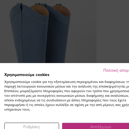
Πολιτική απο
Χρησιμοποιούμε cookies
Χρησιμοποιούμε cookie για την εξατομίκευση περιεχομένου και διαφημίσεων, τ
παροχή λειτουργιών κοινωνικών μέσων και την ανάλυση της επισκεψιμότητάς μ
Επιπλέον, μοιραζόμαστε πληροφορίες που αφορούν τον τρόπο που χρησιμοποιε
τον ιστότοπό μας με συνεργάτες κοινωνικών μέσων, διαφήμισης και αναλύσεων,
οποίοι ενδεχομένως να τις συνδυάσουν με άλλες πληροφορίες που τους έχετε
παραχωρήσει ή τις οποίες έχουν συλλέξει σε σχέση με την από μέρους σας χρή
υπηρεσιών τους.
Ρυθμίσεις
Αποδέχομαι