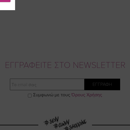
ΕΓΓΡΑΦΕΙΤΕ ΣΤΟ NEWSLETTER
Email
ΕΓΓΡΑΦΗ
Συμφωνώ με τους
Όρους Χρήσης