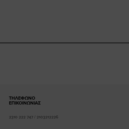
book.com/happysizes/
instagram.com/happysizes
www.youtube.com/user/Hap
mhee
k
ΤΗΛΕΦΩΝΟ
ΕΠΙΚΟΙΝΩΝΙΑΣ
2310 222 747
/
2103212226