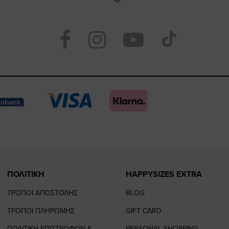
Visit
Visit
Visit
Visit
https://www.face
https://www.
https://
our
page
page
feature=
TikTo
page
page
ΠΟΛΙΤΙΚΗ
HAPPYSIZES EXTRA
ΤΡΟΠΟΙ ΑΠΟΣΤΟΛΗΣ
BLOG
ΤΡΟΠΟΙ ΠΛΗΡΩΜΗΣ
GIFT CARD
ΠΟΛΙΤΙΚΗ ΕΠΙΣΤΡΟΦΩΝ &
PERSONAL SHOPPING