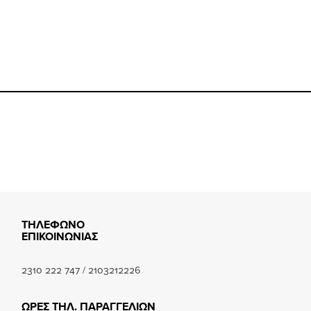
book.com/happysizes/
instagram.com/happysizes
www.youtube.com/user/Hap
mhee
k
ΤΗΛΕΦΩΝΟ
ΕΠΙΚΟΙΝΩΝΙΑΣ
2310 222 747
/
2103212226
ΩΡΕΣ ΤΗΛ. ΠΑΡΑΓΓΕΛΙΩΝ