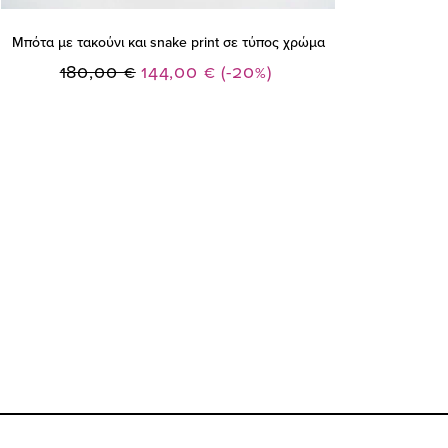
Mπότα με τακούνι και snake print σε τύπος χρώμα
Ειδική
180,00 €
144,00 €
(-20%)
Τιμή