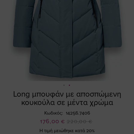
Long μπουφάν με αποσπώμενη
Skip
to
κουκούλα σε μέντα χρώμα
the
beginning
Κωδικός
14256.7406
of
Ειδική
176,00 €
220,00 €
the
Τιμή
Η τιμή μειώθηκε κατά 20%
images