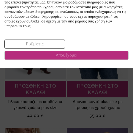
της επισκεψιμότητάς μας. Επιπλέον, μοιραζόμαστε πληροφορίες που
αφορούν τον τρόπο που χρησιμοποιείτε τον ιστότοπό μας με συνεργάτες
κοινωνικών μέσων, διαφήμισης και αναλύσεων, οι οποίοι ενδεχομένως να τις
συνδυάσουν με άλλες πληροφορίες που τους έχετε παραχωρήσει ή τις
οποίες έχουν συλλέξει σε σχέση με την από μέρους σας χρήση των
υπηρεσιών τους.
Ρυθμίσεις
Αποδέχομαι
ΠΡΟΣΘΗΚΗ ΣΤΟ
ΠΡΟΣΘΗΚΗ ΣΤΟ
ΚΑΛΑΘΙ
ΚΑΛΑΘΙ
Γιλέκο κρουαζέ με κορδόνι σε
Αμάνικο κοντό plus size με
γκρενά χρώμα plus size
τρουκς σε χρυσό χρώμα
40,00 €
55,00 €