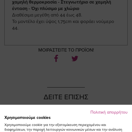
χαμηλή θερμοκρασία - Στεγνωτήριο σε χαμηλή
ένταση - Όχι πλύσιμο με χλώριο
Διαθέσιμα μεγέθη από 44 έως 48.
Το μοντέλο έχει ύψος 1,75cm και φοράει νούμερο
44.
ΜΟΙΡΑΣΤΕΙΤΕ ΤΟ ΠΡΟΪΟΝ!
ΔΕΙΤΕ ΕΠΙΣΗΣ
Πολιτική απορρήτου
Χρησιμοποιούμε cookies
Χρησιμοποιούμε cookie για την εξατομίκευση περιεχομένου και
διαφημίσεων, την παροχή λειτουργιών κοινωνικών μέσων και την ανάλυση