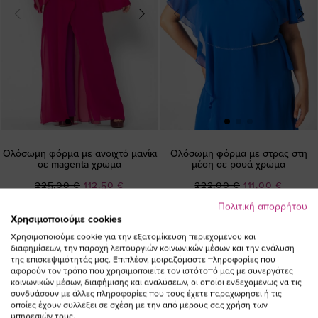
Ολόσωμη φόρμα με ανοιχτό μανίκι
Ολόσωμη φόρμα με στρας στη
σε magenta χρώμα
μέση σε ρουά χρώμα
Ειδική
Ειδική
225,00 €
112,50 €
222,00 €
111,00 €
Τιμή
Τιμή
(-50%)
(-50%)
Πολιτική απορρήτου
Χρησιμοποιούμε cookies
Χρησιμοποιούμε cookie για την εξατομίκευση περιεχομένου και
διαφημίσεων, την παροχή λειτουργιών κοινωνικών μέσων και την ανάλυση
της επισκεψιμότητάς μας. Επιπλέον, μοιραζόμαστε πληροφορίες που
αφορούν τον τρόπο που χρησιμοποιείτε τον ιστότοπό μας με συνεργάτες
κοινωνικών μέσων, διαφήμισης και αναλύσεων, οι οποίοι ενδεχομένως να τις
συνδυάσουν με άλλες πληροφορίες που τους έχετε παραχωρήσει ή τις
οποίες έχουν συλλέξει σε σχέση με την από μέρους σας χρήση των
ΕΓΓΡΑΦΕΙΤΕ ΣΤΟ NEWSLETTER
υπηρεσιών τους.