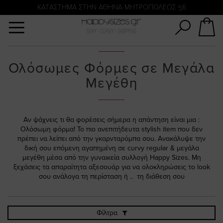
Αναζήτηση
KATΑΣΤΗΜΑ ΣΤΗΝ ΑΘΗΝΑ ΜΗΤΡΟΠΟΛΕΩΣ 56
Ολόσωμες Φόρμες σε Μεγάλα
Μεγέθη
Αν ψάχνεις τι θα φορέσεις σήμερα η απάντηση είναι μια :
Ολόσωμη φόρμα! Το πιο ανεπιτήδευτα stylish item που δεν
πρέπει να λείπει από την γκαρνταρόμπα σου. Ανακάλυψε την
δική σου επόμενη αγαπημένη σε curvy regular & μεγάλα
μεγέθη μέσα από την γυναικεία συλλογή Happy Sizes. Μη
ξεχάσεις τα απαραίτητα αξεσουάρ για να ολοκληρώσεις το look
σου ανάλογα τη περίσταση ή .. τη διάθεση σου
Φίλτρα