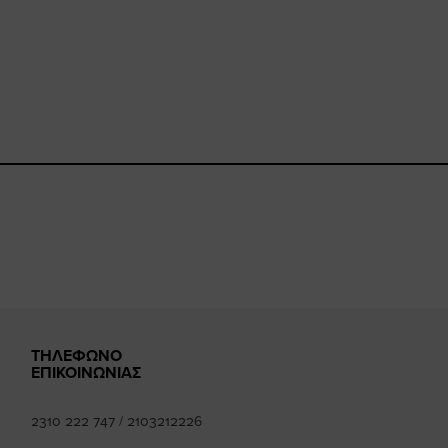
book.com/happysizes/
instagram.com/happysizes
www.youtube.com/user/Hap
mhee
k
ΤΗΛΕΦΩΝΟ
ΕΠΙΚΟΙΝΩΝΙΑΣ
2310 222 747
/
2103212226