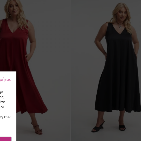
ρρήτου
ην
ας.
ίτε
 οι
ση των