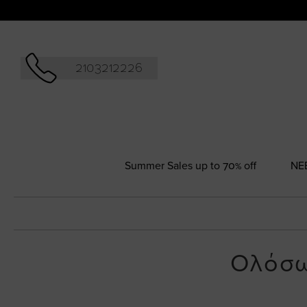
Αναζήτησ
2103212226
Summer Sales up to 70% off
NΕ
Ολόσω