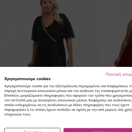
Πολιτική απο
Χρησιμοποιούμε cookies
Χρησιμοποιούμε cookie για την εξατομίκευση περιεχομένου και διαφημίσεων, τ
παροχή λειτουργιών κοινωνικών μέσων και την ανάλυση της επισκεψιμότητάς μ
Επιπλέον, μοιραζόμαστε πληροφορίες που αφορούν τον τρόπο που χρησιμοποιε
τον ιστότοπό μας με συνεργάτες κοινωνικών μέσων, διαφήμισης και αναλύσεων,
οποίοι ενδεχομένως να τις συνδυάσουν με άλλες πληροφορίες που τους έχετε
παραχωρήσει ή τις οποίες έχουν συλλέξει σε σχέση με την από μέρους σας χρή
υπηρεσιών τους.