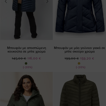
Μπουφάν με αποσπώμενη
Μπουφάν με μάο γούνινο γιακά σε
κουκούλα σε μπλε χρώμα
μπλε σκούρο χρώμα
Ειδική
Ειδική
145,00 €
116,00 €
199,00 €
159,20 €
Τιμή
Τιμή
(-20%)
(-20%)