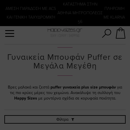
Αναζήτηση
KATΑΣΤΗΜΑ ΣΤΗΝ
ΑΜΕΣΗ ΠΑΡΑΔΟΣΗ ΜΕ ACS
ΠΛΗΡΩΜΗ
ΑΘΗΝΑ ΜΗΤΡΟΠΟΛΕΩΣ
ΚΑΙ ΓΕΝΙΚΗ ΤΑΧΥΔΡΟΜΙΚΉ
ΜΕ KLARNA
56
Γυναικεία Μπουφάν Puffer σε
Μεγάλα Μεγέθη
Βρες μαλακά και ζεστά
puffer γυναικεία plus size μπουφάν
για
τις πιο κρύες μέρες του χειμώνα. Ανακάλυψε τη συλλογή του
Happy Sizes
με μοντέρνα σχέδια σε κορυφαία ποιότητα.
Φίλτρα