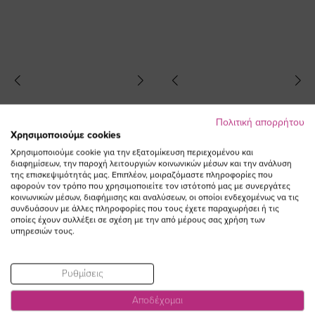
Πολιτική απορρήτου
Χρησιμοποιούμε cookies
Χρησιμοποιούμε cookie για την εξατομίκευση περιεχομένου και
διαφημίσεων, την παροχή λειτουργιών κοινωνικών μέσων και την ανάλυση
της επισκεψιμότητάς μας. Επιπλέον, μοιραζόμαστε πληροφορίες που
αφορούν τον τρόπο που χρησιμοποιείτε τον ιστότοπό μας με συνεργάτες
κοινωνικών μέσων, διαφήμισης και αναλύσεων, οι οποίοι ενδεχομένως να τις
συνδυάσουν με άλλες πληροφορίες που τους έχετε παραχωρήσει ή τις
Puffer μπουφάν με κουκούλα σε
Puffer μακρύ μπουφάν με
οποίες έχουν συλλέξει σε σχέση με την από μέρους σας χρήση των
μαύρο χρώμα
κουκούλα σε μπορντώ χρώμα
υπηρεσιών τους.
Ειδική
Ειδική
110,00 €
99,00 €
137,00 €
109,60 €
Τιμή
Τιμή
Ρυθμίσεις
(-10%)
(-20%)
Αποδέχομαι