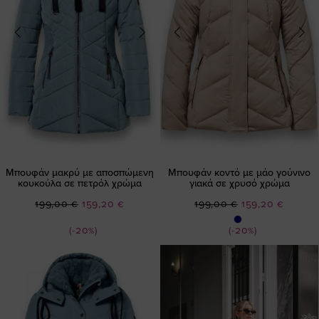
Μπουφάν μακρύ με αποσπώμενη
Μπουφάν κοντό με μάο γούνινο
κουκούλα σε πετρόλ χρώμα
γιακά σε χρυσό χρώμα
Ειδική
Ειδική
199,00 €
159,20 €
199,00 €
159,20 €
Τιμή
Τιμή
(-20%)
(-20%)