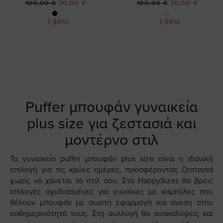
Ειδική
Ειδική
100,00 €
70,00 €
100,00 €
70,00 €
Τιμή
Τιμή
(-30%)
(-30%)
Puffer μπουφάν γυναικεία
plus size για ζεστασιά και
μοντέρνο στιλ
Τα γυναικεία puffer μπουφάν plus size είναι η ιδανική
επιλογή για τις κρύες ημέρες, προσφέροντας ζεστασιά
χωρίς να χάνεται το στιλ σου. Στο HappySizes θα βρεις
επιλογές σχεδιασμένες για γυναίκες με καμπύλες που
θέλουν μπουφάν με σωστή εφαρμογή και άνεση στην
καθημερινότητά τους. Στη συλλογή θα ανακαλύψεις και