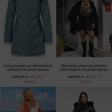
Long μπουφάν με αποσπώμενη
Μπουφάν μακρύ με γούνινες
κουκούλα σε μέντα χρώμα
λεπτομέρειες σε μαύρο χρώμα
Ειδική
Ειδική
220,00 €
176,00 €
240,00 €
168,00 €
Τιμή
Τιμή
(-20%)
(-30%)