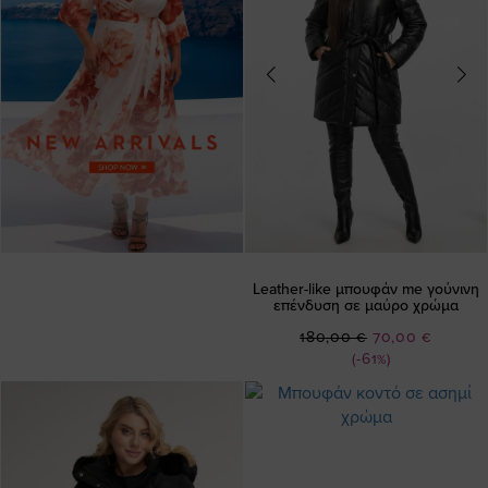
Leather-like μπουφάν me γούνινη
επένδυση σε μαύρο χρώμα
Ειδική
180,00 €
70,00 €
Τιμή
(-61%)