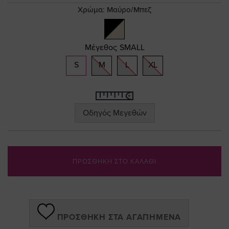
gallery
Χρώμα:
Μαύρο/Μπεζ
Μέγεθος
SMALL
S
M
L
XL
Οδηγός Μεγεθών
ΠΡΟΣΘΗΚΗ ΣΤΟ ΚΑΛΑΘΙ
ΠΡΟΣΘΉΚΗ ΣΤΑ ΑΓΑΠΗΜΈΝΑ