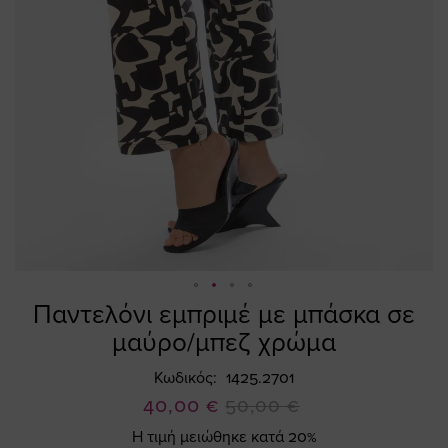
Παντελόνι εμπριμέ με μπάσκα σε
Skip
to
μαύρο/μπεζ χρώμα
the
beginning
Κωδικός
1425.2701
of
Ειδική
40,00 €
50,00 €
the
Τιμή
Η τιμή μειώθηκε κατά 20%
images