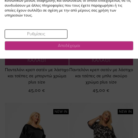
κοινωνικών μέσων, διαφήμισης και αναλύσεων, οι οποίοι ενδεχομένως να τις
συνδυάσουν με άλλες πληροφορίες που τους έχετε παραχωρήσει ή τις
οποίες έχουν συλλέξει σε σχέση με την από μέρους σας χρήση των
υπηρεσιών τους.
Ρυθμίσεις
Αποδέχομαι
ΠΡΟΣΘΗΚΗ ΣΤΟ
ΠΡΟΣΘΗΚΗ ΣΤΟ
ΚΑΛΑΘΙ
ΚΑΛΑΘΙ
Παντελόνι κρεπ σατέν με λάστιχο
Παντελόνι κρεπ σατέν με λάστιχο
και τσέπες σε μπορντώ χρώμα
και τσέπες σε μπλε σκούρο
plus size
χρώμα plus size
45,00 €
45,00 €
NEW IN
NEW IN