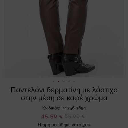
Παντελόνι δερματίνη με λάστιχο
Skip
to
στην μέση σε καφέ χρώμα
the
beginning
Κωδικός
14256.2694
of
Ειδική
45,50 €
65,00 €
the
Τιμή
Η τιμή μειώθηκε κατά 30%
images