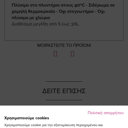
Πλύσιμο στο πλυντήριο στους 40ºC - Σιδέρωμα σε
χαμηλή θερμοκρασία - Όχι στεγνωτήριο - Όχι
πλύσιμο με χλώριο
Διαθέσιμα μεγέθη από S εως 3XL.
ΜΟΙΡΑΣΤΕΙΤΕ ΤΟ ΠΡΟΪΟΝ!
ΔΕΙΤΕ ΕΠΙΣΗΣ
Πολιτική απορρήτου
Χρησιμοποιούμε cookies
NEW IN
NEW IN
Χρησιμοποιούμε cookie για την εξατομίκευση περιεχομένου και