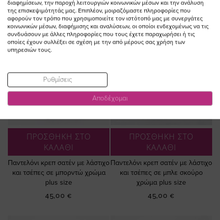
διαφημίσεων, την παροχή λειτουργιών κοινωνικών μέσων και την ανάλυση
της επισκεψιμότητάς μας. Επιπλέον, μοιραζόμαστε πληροφορίες που
αφορούν τον τρόπο που χρησιμοποιείτε τον ιστότοπό μας με συνεργάτες
κοινωνικών μέσων, διαφήμισης και αναλύσεων, οι οποίοι ενδεχομένως να τις
συνδυάσουν με άλλες πληροφορίες που τους έχετε παραχωρήσει ή τις
οποίες έχουν συλλέξει σε σχέση με την από μέρους σας χρήση των
υπηρεσιών τους.
Ρυθμίσεις
Αποδέχομαι
ΠΡΟΣΘΗΚΗ ΣΤΟ
ΠΡΟΣΘΗΚΗ ΣΤΟ
ΚΑΛΑΘΙ
ΚΑΛΑΘΙ
Παντελόνι κρεπ σατέν με λάστιχο
Παντελόνι κρεπ σατέν με λάστιχο
και τσέπες σε μπορντώ χρώμα
και τσέπες σε μπλε σκούρο
plus size
χρώμα plus size
45,00 €
45,00 €