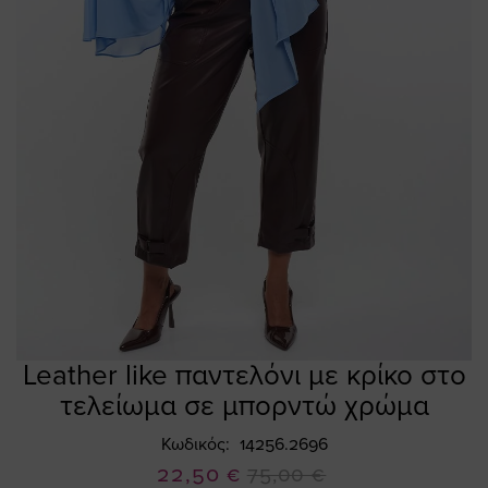
Leather like παντελόνι με κρίκο στο
Skip
to
τελείωμα σε μπορντώ χρώμα
the
beginning
Κωδικός
14256.2696
of
Ειδική
22,50 €
75,00 €