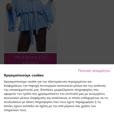
ΠΡΟΣΘΗΚΗ ΣΤΟ
ΚΑΛΑΘΙ
Πολιτική απορρήτου
a.n.d.y Llimited Collection
Χρησιμοποιούμε cookies
-Μπλούζα με βολάν
Χρησιμοποιούμε cookie για την εξατομίκευση περιεχομένου και
Ειδική
77,00 €
53,90 €
διαφημίσεων, την παροχή λειτουργιών κοινωνικών μέσων και την ανάλυση
Τιμή
(-30%)
της επισκεψιμότητάς μας. Επιπλέον, μοιραζόμαστε πληροφορίες που
αφορούν τον τρόπο που χρησιμοποιείτε τον ιστότοπό μας με συνεργάτες
κοινωνικών μέσων, διαφήμισης και αναλύσεων, οι οποίοι ενδεχομένως να τις
συνδυάσουν με άλλες πληροφορίες που τους έχετε παραχωρήσει ή τις
οποίες έχουν συλλέξει σε σχέση με την από μέρους σας χρήση των
υπηρεσιών τους.