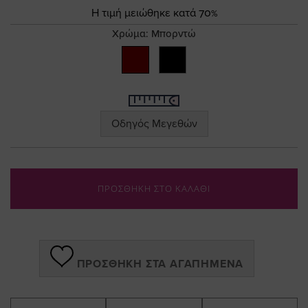
the
Τιμή
Η τιμή μειώθηκε κατά 70%
images
gallery
Χρώμα:
Μπορντώ
Οδηγός Μεγεθών
ΠΡΟΣΘΗΚΗ ΣΤΟ ΚΑΛΑΘΙ
ΠΡΟΣΘΉΚΗ ΣΤΑ ΑΓΑΠΗΜΈΝΑ