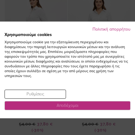
Πολιτική απορρήτου
Χρησιμοποιούμε cookies
Χρησιμοποιούμε cookie για την εξατομίκευση περιεχομένου και
διαφημίσεων, την παροχή λειτουργιών κοινωνικών μέσων και την ανάλυση
της επισκεψιμότητάς μας. Επιπλέον, μοιραζόμαστε πληροφορίες που
αφορούν τον τρόπο που χρησιμοποιείτε τον ιστότοπό μας με συνεργάτες
κοινωνικών μέσων, διαφήμισης και αναλύσεων, οι οποίοι ενδεχομένως να τις
συνδυάσουν με άλλες πληροφορίες που τους έχετε παραχωρήσει ή τις
οποίες έχουν συλλέξει σε σχέση με την από μέρους σας χρήση των
υπηρεσιών τους.
ΠΡΟΣΘΗΚΗ ΣΤΟ
ΠΡΟΣΘΗΚΗ ΣΤΟ
Ρυθμίσεις
ΚΑΛΑΘΙ
ΚΑΛΑΘΙ
Αποδέχομαι
Παντελόνι scuba με ρεβέρ σε
Παντελόνι scuba με ρεβέρ σε
εκρού χρώμα
κυπαρισσί χρώμα
Ειδική
Ειδική
54,00 €
37,80 €
54,00 €
37,80 €
Τιμή
Τιμή
(-30%)
(-30%)