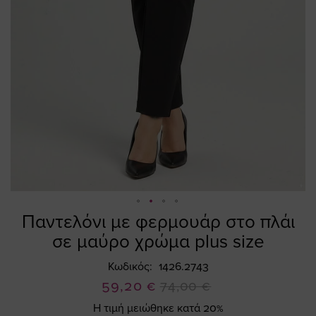
Παντελόνι με φερμουάρ στο πλάι
Skip
to
σε μαύρο χρώμα plus size
the
beginning
Κωδικός
1426.2743
of
Ειδική
59,20 €
74,00 €
the
Τιμή
Η τιμή μειώθηκε κατά 20%
images