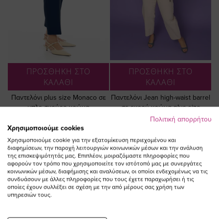
ΠΡΟΣΘΗΚΗ ΣΤΟ
ΠΡΟΣΘΗΚΗ ΣΤΟ
ΚΑΛΑΘΙ
ΚΑΛΑΘΙ
Παντελόνι plus size Monaco σε
Παντελόνι Jean high-waist barrel
μπλε σκούρο χρώμα
σε εκρού χρώμα plus size
Πολιτική απορρήτου
59,90 €
60,00 €
Χρησιμοποιούμε cookies
Χρησιμοποιούμε cookie για την εξατομίκευση περιεχομένου και
διαφημίσεων, την παροχή λειτουργιών κοινωνικών μέσων και την ανάλυση
της επισκεψιμότητάς μας. Επιπλέον, μοιραζόμαστε πληροφορίες που
αφορούν τον τρόπο που χρησιμοποιείτε τον ιστότοπό μας με συνεργάτες
κοινωνικών μέσων, διαφήμισης και αναλύσεων, οι οποίοι ενδεχομένως να τις
συνδυάσουν με άλλες πληροφορίες που τους έχετε παραχωρήσει ή τις
οποίες έχουν συλλέξει σε σχέση με την από μέρους σας χρήση των
υπηρεσιών τους.