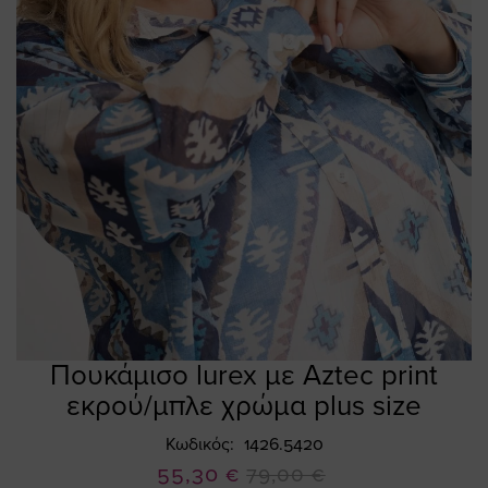
Πουκάμισο lurex με Aztec print
Skip
to
εκρού/μπλε χρώμα plus size
the
beginning
Κωδικός
1426.5420
of
Ειδική
55,30 €
79,00 €