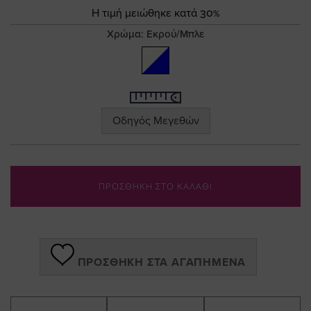
the
Τιμή
Η τιμή μειώθηκε κατά 30%
images
gallery
Χρώμα:
Εκρού/Μπλε
Οδηγός Μεγεθών
ΠΡΟΣΘΗΚΗ ΣΤΟ ΚΑΛΑΘΙ
ΠΡΟΣΘΉΚΗ ΣΤΑ ΑΓΑΠΗΜΈΝΑ