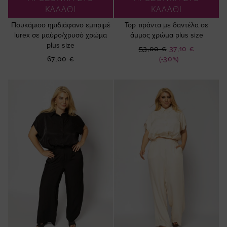
ΚΑΛΑΘΙ
ΚΑΛΑΘΙ
Πουκάμισο ημιδιάφανο εμπριμέ
Top τιράντα με δαντέλα σε
lurex σε μαύρο/χρυσό χρώμα
άμμος χρώμα plus size
plus size
Ειδική
53,00 €
37,10 €
Τιμή
67,00 €
(-30%)