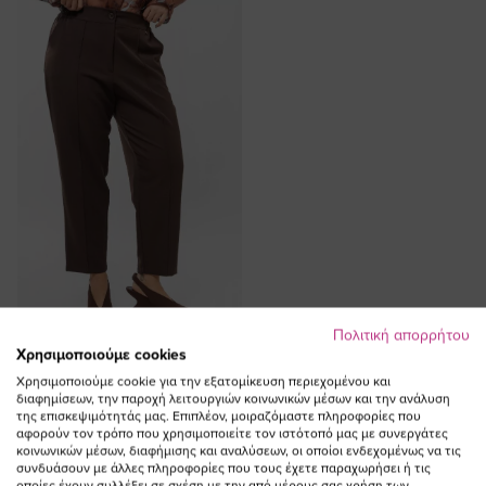
Πολιτική απορρήτου
ΠΡΟΣΘΗΚΗ ΣΤΟ
Χρησιμοποιούμε cookies
ΚΑΛΑΘΙ
Χρησιμοποιούμε cookie για την εξατομίκευση περιεχομένου και
διαφημίσεων, την παροχή λειτουργιών κοινωνικών μέσων και την ανάλυση
Παντελόνι με νερβίρ σχέδιο σε
της επισκεψιμότητάς μας. Επιπλέον, μοιραζόμαστε πληροφορίες που
αφορούν τον τρόπο που χρησιμοποιείτε τον ιστότοπό μας με συνεργάτες
καφέ χρώμα
κοινωνικών μέσων, διαφήμισης και αναλύσεων, οι οποίοι ενδεχομένως να τις
Ειδική
64,00 €
32,00 €
συνδυάσουν με άλλες πληροφορίες που τους έχετε παραχωρήσει ή τις
οποίες έχουν συλλέξει σε σχέση με την από μέρους σας χρήση των