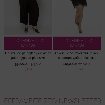
ΠΡΟΣΘΗΚΗ ΣΤΟ
ΠΡΟΣΘΗΚΗ ΣΤΟ
ΚΑΛΑΘΙ
ΚΑΛΑΘΙ
Πουκάμισο με ρεβέρ μανίκια σε
Σακάκι με δαντέλα στα μανίκια
μαύρο χρώμα plus size
σε μαύρο χρώμα plus size
Ειδική
Ειδική
55,00 €
49,50 €
110,00 €
77,00 €
Τιμή
Τιμή
(-10%)
(-30%)
ΕΓΓΡΑΦΕΙΤΕ ΣΤΟ NEWSLETTER