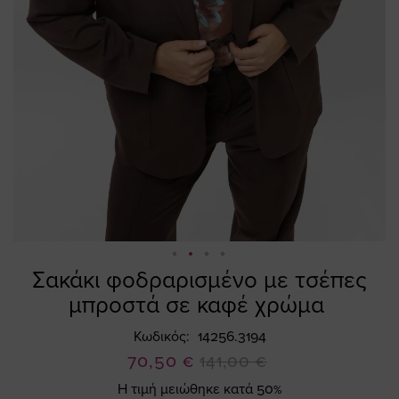
Σακάκι φοδραρισμένο με τσέπες
Skip
to
μπροστά σε καφέ χρώμα
the
beginning
Κωδικός
14256.3194
of
Ειδική
70,50 €
141,00 €
the
Τιμή
Η τιμή μειώθηκε κατά 50%
images