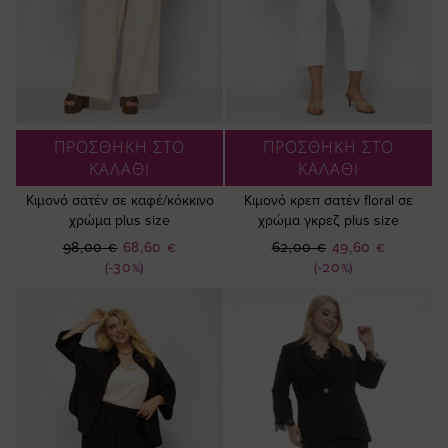
ΠΡΟΣΘΗΚΗ ΣΤΟ
ΠΡΟΣΘΗΚΗ ΣΤΟ
ΚΑΛΑΘΙ
ΚΑΛΑΘΙ
Κιμονό σατέν σε καφέ/κόκκινο
Κιμονό κρεπ σατέν floral σε
χρώμα plus size
χρώμα γκρεζ plus size
Ειδική
Ειδική
98,00 €
68,60 €
62,00 €
49,60 €
Τιμή
Τιμή
(-30%)
(-20%)