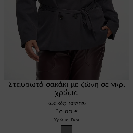
Σταυρωτό σακάκι με ζώνη σε γκρι
Skip
to
χρώμα
the
beginning
Κωδικός
10331116
of
60,00 €
the
Χρώμα:
Γκρι
images
gallery