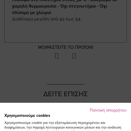
χαμηλή θερμοκρασία - Όχι στεγνωτήριο - Όχι
πλύσιμο με χλώριο
Διαθέσιμα μεγέθη από 42 έως 54.
ΜΟΙΡΑΣΤΕΙΤΕ ΤΟ ΠΡΟΪΟΝ!
ΔΕΙΤΕ ΕΠΙΣΗΣ
Πολιτική απορρήτου
Χρησιμοποιούμε cookies
Χρησιμοποιούμε cookie για την εξατομίκευση περιεχομένου και
NEW IN
διαφημίσεων, την παροχή λειτουργιών κοινωνικών μέσων και την ανάλυση