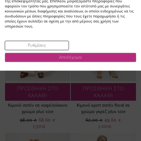
της επισκεψιμότητάς μας. Επιπλέον, μοιραζόμαστε πληροφορίες που
αφορούν τον τρόπο που χρησιμοποιείτε τον ιστότοπό μας με συνεργάτες
κοινωνικών μέσων, διαφήμισης και αναλύσεων, οι οποίοι ενδεχομένως να τις
συνδυάσουν με άλλες πληροφορίες που τους έχετε παραχωρήσει ή τις
οποίες έχουν συλλέξει σε σχέση με την από μέρους σας χρήση των
υπηρεσιών τους.
Ρυθμίσεις
Αποδέχομαι
ΠΡΟΣΘΗΚΗ ΣΤΟ
ΠΡΟΣΘΗΚΗ ΣΤΟ
ΚΑΛΑΘΙ
ΚΑΛΑΘΙ
Κιμονό σατέν σε καφέ/κόκκινο
Κιμονό κρεπ σατέν floral σε
χρώμα plus size
χρώμα γκρεζ plus size
Ειδική
Ειδική
98,00 €
68,60 €
62,00 €
49,60 €
Τιμή
Τιμή
(-30%)
(-20%)