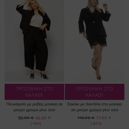
ΠΡΟΣΘΗΚΗ ΣΤΟ
ΠΡΟΣΘΗΚΗ ΣΤΟ
ΚΑΛΑΘΙ
ΚΑΛΑΘΙ
Πουκάμισο με ρεβέρ μανίκια σε
Σακάκι με δαντέλα στα μανίκια
μαύρο χρώμα plus size
σε μαύρο χρώμα plus size
Ειδική
Ειδική
55,00 €
49,50 €
110,00 €
77,00 €
Τιμή
Τιμή
(-10%)
(-30%)