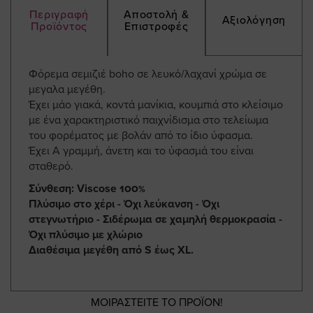
Περιγραφή
Αποστολή &
Αξιολόγηση
Προϊόντος
Επιστροφές
Φόρεμα σεμιζιέ boho σε λευκό/λαχανί χρώμα σε
μεγαλα μεγέθη.
Έχει μάο γιακά, κοντά μανίκια, κουμπιά στο κλείσιμο
με ένα χαρακτηριστικό παιχνίδισμα στο τελείωμα
του φορέματος με βολάν από το ίδιο ύφασμα.
Έχει Α γραμμή, άνετη και το ύφασμά του είναι
σταθερό.
Σύνθεση: Viscose 100%
Πλύσιμο στο χέρι - Όχι λεύκανση - Όχι
στεγνωτήριο - Σιδέρωμα σε χαμηλή θερμοκρασία -
Όχι πλύσιμο με χλώριο
Διαθέσιμα μεγέθη από S έως XL.
ΜΟΙΡΑΣΤΕΙΤΕ ΤΟ ΠΡΟΪΟΝ!