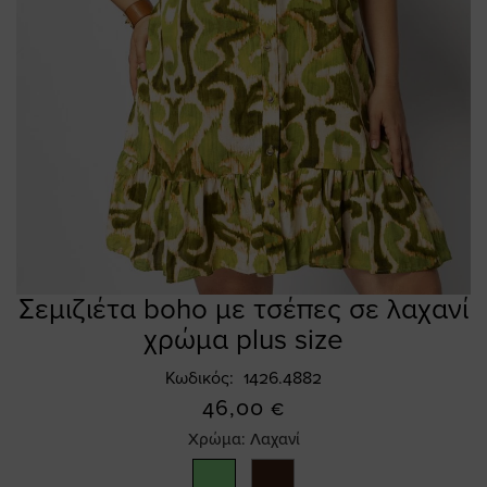
Σεμιζιέτα boho με τσέπες σε λαχανί
Skip
to
χρώμα plus size
the
beginning
Κωδικός
1426.4882
of
46,00 €
the
Χρώμα:
Λαχανί
images
gallery