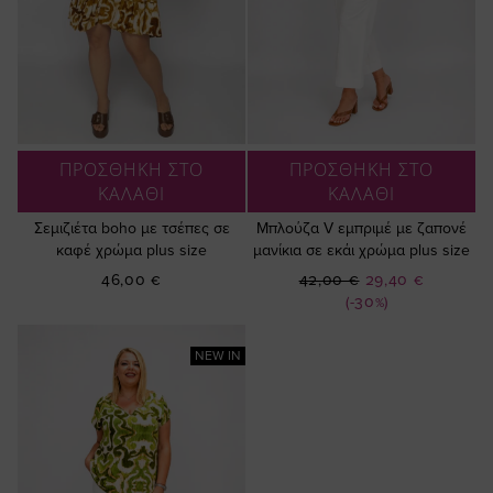
ΠΡΟΣΘΗΚΗ ΣΤΟ
ΠΡΟΣΘΗΚΗ ΣΤΟ
ΚΑΛΑΘΙ
ΚΑΛΑΘΙ
Σεμιζιέτα boho με τσέπες σε
Μπλούζα V εμπριμέ με ζαπονέ
καφέ χρώμα plus size
μανίκια σε εκάι χρώμα plus size
Ειδική
46,00 €
42,00 €
29,40 €
Τιμή
(-30%)
NEW IN