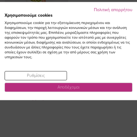
Πολιτική απορρήτου
Χρησιμοποιούμε cookies
Χρησιμοποιούμε cookie για την εξατομίκευση περιεχομένου και
διαφημίσεων, την παροχή λειτουργιών κοινωνικών μέσων και την ανάλυση
της επισκεψιμότητάς μας. Επιπλέον, μοιραζόμαστε πληροφορίες που
αφορούν τον τρόπο που χρησιμοποιείτε τον ιστότοπό μας με συνεργάτες
κοινωνικών μέσων, διαφήμισης και αναλύσεων, οι οποίοι ενδεχομένως να τις
συνδυάσουν με άλλες πληροφορίες που τους έχετε παραχωρήσει ή τις
οποίες έχουν συλλέξει σε σχέση με την από μέρους σας χρήση των
ΠΡΟΣΘΗΚΗ ΣΤΟ
υπηρεσιών τους.
ΚΑΛΑΘΙ
Μπλούζα V εμπριμέ με ζαπονέ
Ρυθμίσεις
μανίκια σε λαχανί χρώμα plus
size
Αποδέχομαι
Ειδική
42,00 €
29,40 €
Τιμή
(-30%)