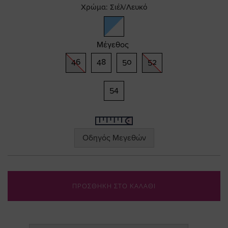
Χρώμα:
Σιέλ/Λευκό
gallery
Μέγεθος
46
48
50
52
54
Οδηγός Μεγεθών
ΠΡΟΣΘΗΚΗ ΣΤΟ ΚΑΛΑΘΙ