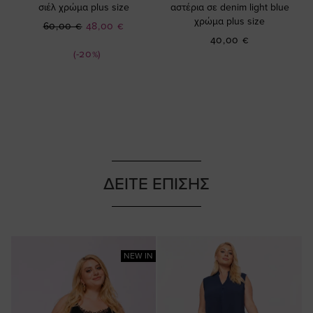
σιέλ χρώμα plus size
αστέρια σε denim light blue
χρώμα plus size
Ειδική
60,00 €
48,00 €
Τιμή
40,00 €
(-20%)
ΔΕΙΤΕ ΕΠΙΣΗΣ
NEW IN