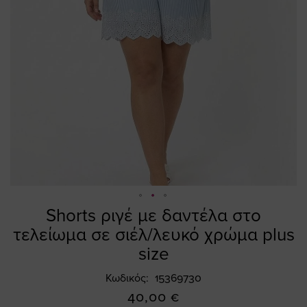
Shorts ριγέ με δαντέλα στο
Skip
to
τελείωμα σε σιέλ/λευκό χρώμα plus
the
size
beginning
of
Κωδικός
15369730
the
40,00 €
images