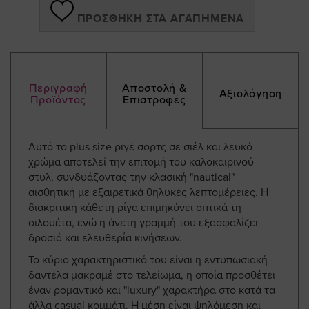
ΠΡΟΣΘΉΚΗ ΣΤΑ ΑΓΑΠΗΜΈΝΑ
Περιγραφή
Αποστολή &
Αξιολόγηση
Προϊόντος
Επιστροφές
Αυτό το plus size ριγέ σορτς σε σιέλ και λευκό
χρώμα αποτελεί την επιτομή του καλοκαιρινού
στυλ, συνδυάζοντας την κλασική "nautical"
αισθητική με εξαιρετικά θηλυκές λεπτομέρειες. Η
διακριτική κάθετη ρίγα επιμηκύνει οπτικά τη
σιλουέτα, ενώ η άνετη γραμμή του εξασφαλίζει
δροσιά και ελευθερία κινήσεων.
Το κύριο χαρακτηριστικό του είναι η εντυπωσιακή
δαντέλα μακραμέ στο τελείωμα, η οποία προσθέτει
έναν ρομαντικό και "luxury" χαρακτήρα στο κατά τα
άλλα casual κομμάτι. Η μέση είναι ψηλόμεση και