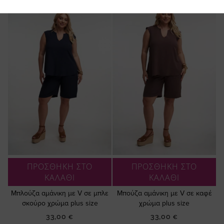
ΠΡΟΣΘΗΚΗ ΣΤΟ
ΠΡΟΣΘΗΚΗ ΣΤΟ
ΚΑΛΑΘΙ
ΚΑΛΑΘΙ
Μπλούζα αμάνικη με V σε μπλε
Μπούζα αμάνικη με V σε καφέ
σκούρο χρώμα plus size
χρώμα plus size
33,00 €
33,00 €