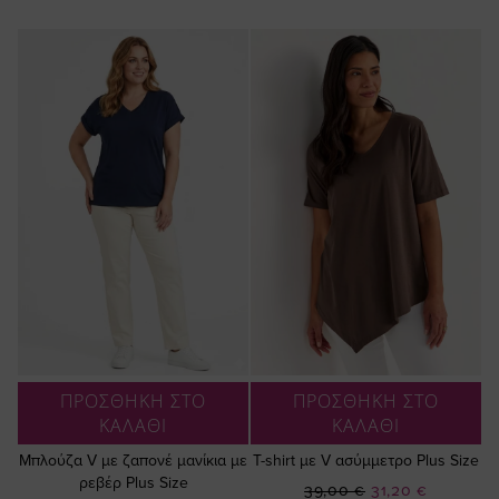
ΠΡΟΣΘΗΚΗ ΣΤΟ
ΠΡΟΣΘΗΚΗ ΣΤΟ
ΚΑΛΑΘΙ
ΚΑΛΑΘΙ
Μπλούζα V με ζαπονέ μανίκια με
T-shirt με V ασύμμετρο Plus Size
ρεβέρ Plus Size
Ειδική
39,00 €
31,20 €