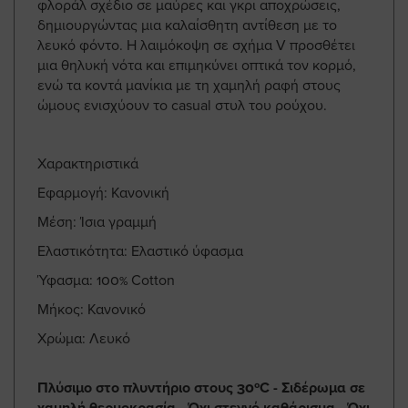
φλοράλ σχέδιο σε μαύρες και γκρι αποχρώσεις,
δημιουργώντας μια καλαίσθητη αντίθεση με το
λευκό φόντο. Η λαιμόκοψη σε σχήμα V προσθέτει
μια θηλυκή νότα και επιμηκύνει οπτικά τον κορμό,
ενώ τα κοντά μανίκια με τη χαμηλή ραφή στους
ώμους ενισχύουν το casual στυλ του ρούχου.
Χαρακτηριστικά
Εφαρμογή: Κανονική
Μέση: Ίσια γραμμή
Ελαστικότητα: Ελαστικό ύφασμα
Ύφασμα: 100% Cotton
Μήκος: Κανονικό
Χρώμα: Λευκό
Πλύσιμο στο πλυντήριο στους 30ºC - Σιδέρωμα σε
χαμηλή θερμοκρασία - Όχι στεγνό καθάρισμα - Όχι