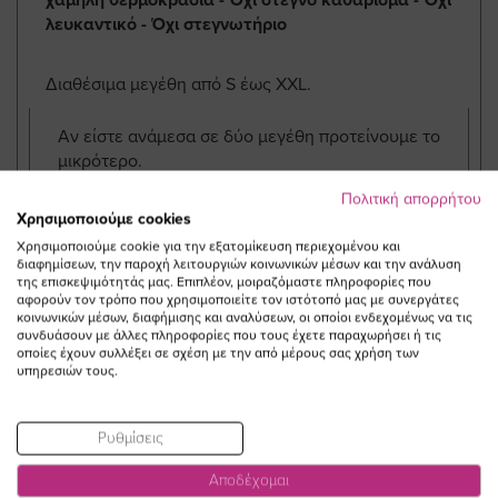
λευκαντικό - Όχι στεγνωτήριο
Διαθέσιμα μεγέθη από S έως XXL.
Αν είστε ανάμεσα σε δύο μεγέθη προτείνουμε το
μικρότερο.
Πολιτική απορρήτου
Χρησιμοποιούμε cookies
ΜΟΙΡΑΣΤΕΙΤΕ ΤΟ ΠΡΟΪΟΝ!
Χρησιμοποιούμε cookie για την εξατομίκευση περιεχομένου και
διαφημίσεων, την παροχή λειτουργιών κοινωνικών μέσων και την ανάλυση
της επισκεψιμότητάς μας. Επιπλέον, μοιραζόμαστε πληροφορίες που
αφορούν τον τρόπο που χρησιμοποιείτε τον ιστότοπό μας με συνεργάτες
κοινωνικών μέσων, διαφήμισης και αναλύσεων, οι οποίοι ενδεχομένως να τις
συνδυάσουν με άλλες πληροφορίες που τους έχετε παραχωρήσει ή τις
οποίες έχουν συλλέξει σε σχέση με την από μέρους σας χρήση των
υπηρεσιών τους.
ΔΕΙΤΕ ΕΠΙΣΗΣ
Ρυθμίσεις
Αποδέχομαι