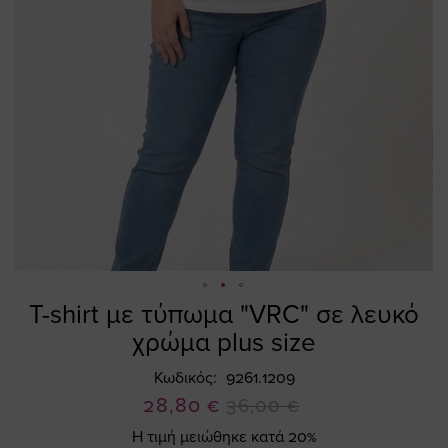
T-shirt με τύπωμα "VRC" σε λευκό
Skip
to
χρώμα plus size
the
beginning
Κωδικός
9261.1209
of
Ειδική
28,80 €
36,00 €
the
Τιμή
Η τιμή μειώθηκε κατά 20%
images