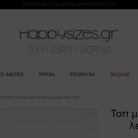
η
KATΑΣΤΗΜΑ ΣΤΗΝ ΑΘΗΝΑ ΜΗΤΡΟΠΟΛΕΩΣ 56
ΕΣ ΑΦΙΞΕΙΣ
ΡΟΥΧΑ
ΕΣΩΡΟΥΧΑ
BAZAAR
 δαντέλα ασύμμετρο σε λευκό χρώμα plus size
Τοπ μ
λ