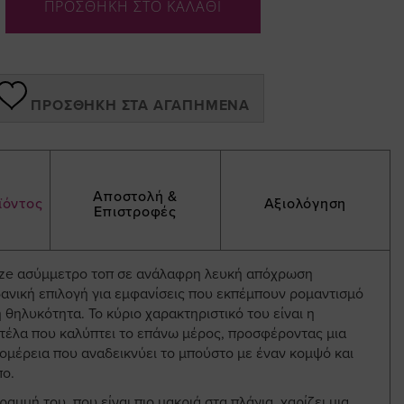
ΠΡΟΣΘΗΚΗ ΣΤΟ ΚΑΛΑΘΙ
ΠΡΟΣΘΉΚΗ ΣΤΑ ΑΓΑΠΗΜΈΝΑ
Αποστολή &
ϊόντος
Αξιολόγηση
Επιστροφές
size ασύμμετρο τοπ σε ανάλαφρη λευκή απόχρωση
δανική επιλογή για εμφανίσεις που εκπέμπουν ρομαντισμό
 θηλυκότητα. Το κύριο χαρακτηριστικό του είναι η
τέλα που καλύπτει το επάνω μέρος, προσφέροντας μια
ομέρεια που αναδεικνύει το μπούστο με έναν κομψό και
πο.
αμμή του, που είναι πιο μακριά στα πλάγια, χαρίζει μια