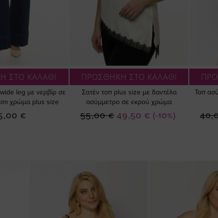
Η ΣΤΟ ΚΑΛΑΘΙ
ΠΡΟΣΘΗΚΗ ΣΤΟ ΚΑΛΑΘΙ
ΠΡΟ
wide leg με νερβίρ σε
Σατέν τοπ plus size με δαντέλα
Τοπ ασ
nim χρώμα plus size
ασύμμετρο σε εκρού χρώμα
Ειδική
5,00 €
55,00 €
49,50 €
(-10%)
40,
Τιμή