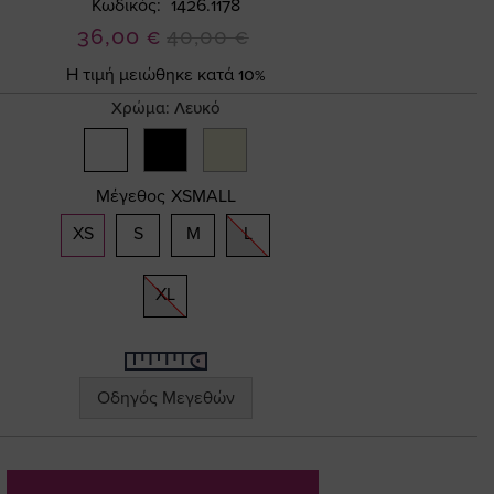
Κωδικός
1426.1178
Ειδική
36,00 €
40,00 €
Τιμή
Η τιμή μειώθηκε κατά 10%
Χρώμα:
Λευκό
Μέγεθος
XSMALL
XS
S
M
L
XL
Οδηγός Μεγεθών