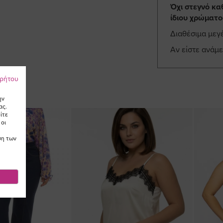
Όχι στεγνό κα
ίδιου χρώματο
Διαθέσιμα μεγ
Αν είστε ανάμ
ρρήτου
ην
ας.
ίτε
 οι
ση των