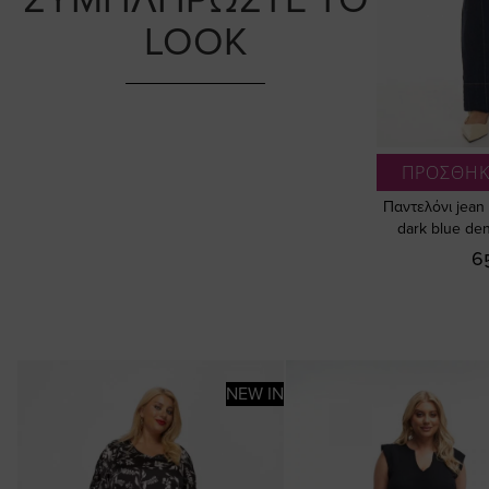
LOOK
ΠΡΟΣΘΗΚ
Παντελόνι jean 
dark blue de
6
NEW IN