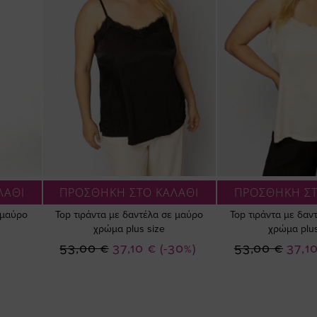
ΛΑΘΙ
ΠΡΟΣΘΗΚΗ ΣΤΟ ΚΑΛΑΘΙ
ΠΡΟΣΘΗΚΗ ΣΤ
 μαύρο
Top τιράντα με δαντέλα σε μαύρο
Top τιράντα με δαν
χρώμα plus size
χρώμα plus
Ειδική
Ειδική
53,00 €
37,10 €
(-30%)
53,00 €
37,1
Τιμή
Τιμή