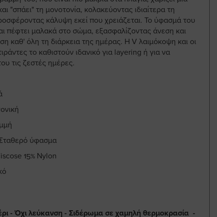
και "σπάει" τη μονοτονία, κολακεύοντας ιδιαίτερα τη
προσφέροντας κάλυψη εκεί που χρειάζεται. Το ύφασμά του
αι πέφτει μαλακά στο σώμα, εξασφαλίζοντας άνεση και
η καθ' όλη τη διάρκεια της ημέρας. Η V λαιμόκοψη και οι
ιράντες το καθιστούν ιδανικό για layering ή για να
ου τις ζεστές ημέρες.
ά
ονική
αμμή
 Σταθερό ύφασμα
iscose 15% Nylon
κό
έρι - Όχι λεύκανση - Σιδέρωμα σε χαμηλή θερμοκρασία -