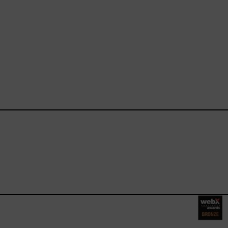
ebook.com/happysizes/
instagram.com/happysizes
ww.youtube.com/user/Hap
mhee