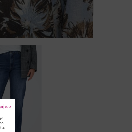
ρρήτου
ην
ας.
ίτε