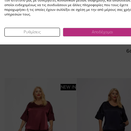
τον ιστότοπό μας με συνεργάτες κοινωνικών μέσων, διαφήμισης και αναλύσεων,
οποίοι ενδεχομένως να τις συνδυάσουν με άλλες πληροφορίες που τους έχετε
παραχωρήσει ή τις οποίες έχουν συλλέξει σε σχέση με την από μέρους σας χρή
υπηρεσιών τους.
ΠΡΟΣΘΗΚ
Ρυθμίσεις
Αποδέχομαι
Τζιν παντελόν
denim
6
NEW IN