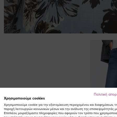
Skip
to
the
beginning
of
the
images
gallery
Πολιτική απο
ΣΥΜΠΛΗΡΩΣΤΕ ΤΟ
Χρησιμοποιούμε cookies
Χρησιμοποιούμε cookie για την εξατομίκευση περιεχομένου και διαφημίσεων, τ
LOOK
παροχή λειτουργιών κοινωνικών μέσων και την ανάλυση της επισκεψιμότητάς μ
Επιπλέον, μοιραζόμαστε πληροφορίες που αφορούν τον τρόπο που χρησιμοποιε