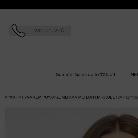
Αναζήτησ
2103212226
Summer Sales up to 70% off
NΕ
ΑΡΧΙΚΉ
ΓΥΝΑΙΚΕΊΑ ΡΟΎΧΑ ΣΕ ΜΕΓΆΛΑ ΜΕΓΈΘΗ ΓΙΑ ΚΆΘΕ ΣΤΥΛ
Εμπριμ
Skip
to
the
end
of