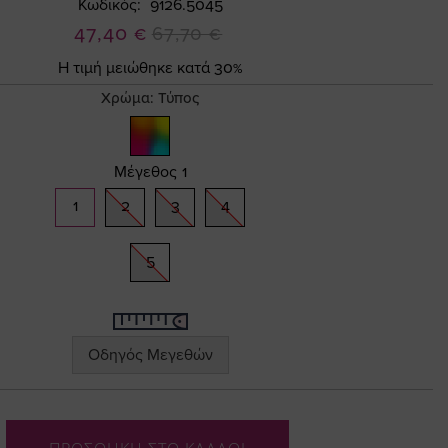
Κωδικός
9126.5045
Ειδική
47,40 €
67,70 €
Τιμή
Η τιμή μειώθηκε κατά 30%
Χρώμα:
Τύπος
Μέγεθος
1
1
2
3
4
5
Οδηγός Μεγεθών