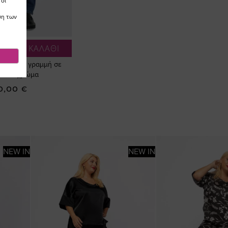
 οι
ση των
Η ΣΤΟ ΚΑΛΑΘΙ
ι σε ίσια γραμμή σε
 blue χρώμα
0,00 €
NEW IN
NEW IN