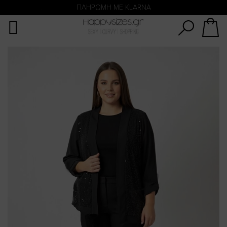
Αναζήτηση
ΑΜΕΣΗ ΠΑΡΑΔΟΣΗ ΜΕ ACS ΚΑΙ ΓΕΝΙΚΗ ΤΑΧΥΔΡΟΜΙΚΉ
ΠΛΗΡΩΜΗ ΜΕ KLARNA
Skip
to
the
end
of
the
images
gallery