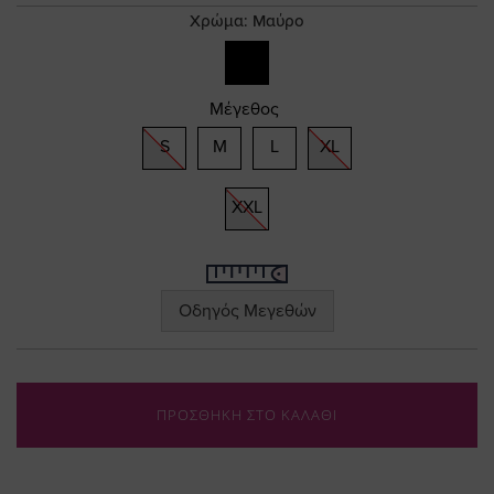
gallery
Χρώμα:
Μαύρο
Μέγεθος
S
M
L
XL
XXL
Οδηγός Μεγεθών
ΠΡΟΣΘΗΚΗ ΣΤΟ ΚΑΛΑΘΙ