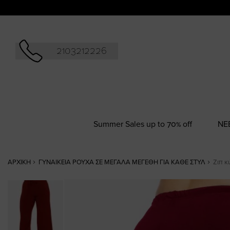
Αναζήτησ
2103212226
Summer Sales up to 70% off
NΕ
ΑΡΧΙΚΉ
ΓΥΝΑΙΚΕΊΑ ΡΟΎΧΑ ΣΕ ΜΕΓΆΛΑ ΜΕΓΈΘΗ ΓΙΑ ΚΆΘΕ ΣΤΥΛ
Ζιπ κ
Skip
to
the
end
of