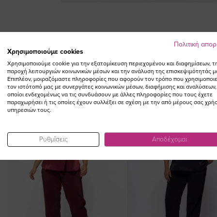
Skip
to
the
beginning
Πολιτική απο
of
Χρησιμοποιούμε cookies
the
Χρησιμοποιούμε cookie για την εξατομίκευση περιεχομένου και διαφημίσεων, τ
images
παροχή λειτουργιών κοινωνικών μέσων και την ανάλυση της επισκεψιμότητάς μ
Επιπλέον, μοιραζόμαστε πληροφορίες που αφορούν τον τρόπο που χρησιμοποιε
gallery
τον ιστότοπό μας με συνεργάτες κοινωνικών μέσων, διαφήμισης και αναλύσεων,
οποίοι ενδεχομένως να τις συνδυάσουν με άλλες πληροφορίες που τους έχετε
NEW IN
παραχωρήσει ή τις οποίες έχουν συλλέξει σε σχέση με την από μέρους σας χρή
υπηρεσιών τους.
Ρυθμίσεις
Αποδέχομαι