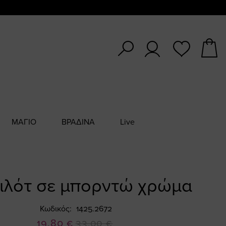
ΜΑΓΙΟ
ΒΡΑΔΙΝΑ
Live
κιλότ σε μπορντώ χρώμα
Κωδικός
1425.2672
Ειδική
19,80 €
33,00 €