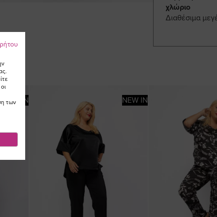
χλώριο
Διαθέσιμα μεγ
ρρήτου
ην
ας.
ίτε
 οι
NEW IN
NEW IN
ση των