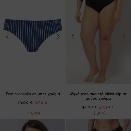
Ριγέ bikini-slip σε μπλε χρώμα
Ψηλόμεσο σκαφτό bikini-slip σε
μαύρο χρώμα
Ειδική
19,00 €
9,50 €
Ειδική
47,00 €
32,90 €
Τιμή
Τιμή
(-50%)
(-30%)