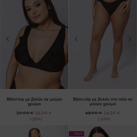
Bikini-top με βολάν σε μαύρο
Bikini-slip με βολάν στο πλάι σε
χρώμα
μαύρο χρώμα
Ειδική
Ειδική
50,00 €
35,00 €
49,00 €
24,50 €
Τιμή
Τιμή
(-30%)
(-50%)
SALE