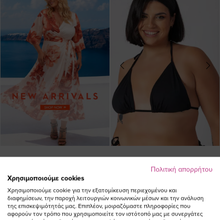
Bikini-top τρίγωνο σε μαύρο χρώμα
Πολιτική απορρήτου
Ειδική
43,00 €
21,50 €
Χρησιμοποιούμε cookies
Τιμή
(-50%)
Χρησιμοποιούμε cookie για την εξατομίκευση περιεχομένου και
διαφημίσεων, την παροχή λειτουργιών κοινωνικών μέσων και την ανάλυση
της επισκεψιμότητάς μας. Επιπλέον, μοιραζόμαστε πληροφορίες που
SALE
αφορούν τον τρόπο που χρησιμοποιείτε τον ιστότοπό μας με συνεργάτες