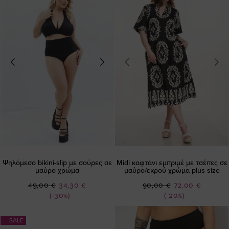
Ψηλόμεσο bikini-slip με σούρες σε
Midi καφτάνι εμπριμέ με τσέπες σε
μαύρο χρώμα
μαύρο/εκρού χρώμα plus size
Ειδική
Ειδική
49,00 €
34,30 €
90,00 €
72,00 €
Τιμή
Τιμή
(-30%)
(-20%)
SALE