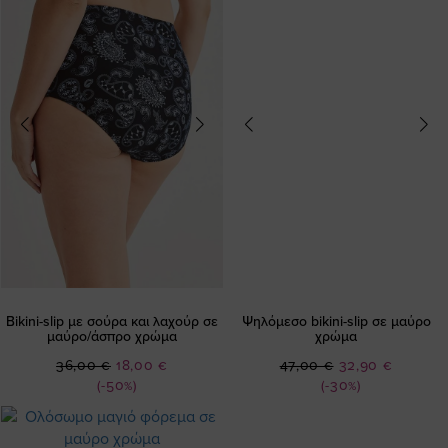
Bikini-slip με σούρα και λαχούρ σε
Ψηλόμεσο bikini-slip σε μαύρο
μαύρο/άσπρο χρώμα
χρώμα
Ειδική
Ειδική
36,00 €
18,00 €
47,00 €
32,90 €
Τιμή
Τιμή
(-50%)
(-30%)