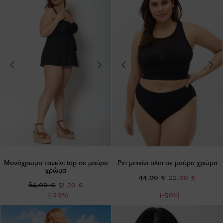
Μονόχρωμο τανκίνι top σε μαύρο
Ριπ μπικίνι σλιπ σε μαύρο χρώμα
χρώμα
Ειδική
44,00 €
22,00 €
Ειδική
64,00 €
51,20 €
Τιμή
Τιμή
(-20%)
(-50%)