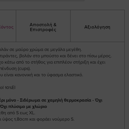
Αποστολή &
ϊόντος
Αξιολόγηση
Επιστροφές
βολάν σε μαύρο χρώμα σε μεγάλα μεγέθη.
τιράντες, βολάν στο μπούστο και δένει στο πίσω μέρος.
χο κάτω από το στήθος για επιπλέον στήριξη και έχει
ένδυση (cups).
 είναι κανονική και το ύφασμα ελαστικό.
ol 10%El
έρι μόνο - Σιδέρωμα σε χαμηλή θερμοκρασία - Όχι
 Όχι πλύσιμο με χλώριο
έθη από S εως XL.
ι ύψος 1,80cm και φοράει νούμερο S.