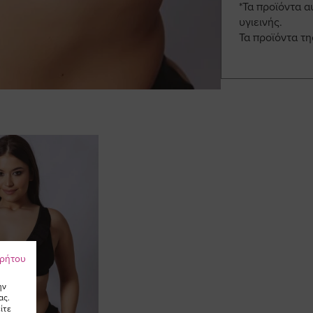
*Τα προϊόντα α
υγιεινής.
Τα προϊόντα τ
ρρήτου
ην
ας.
ίτε