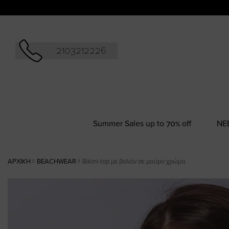
Αναζήτησ
2103212226
Summer Sales up to 70% off
NΕ
ΑΡΧΙΚΉ
BEACHWEAR
Bikini-top με βολάν σε μαύρο χρώμα
Skip
to
the
end
of