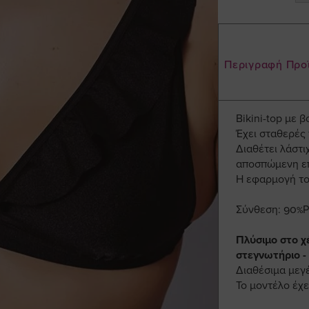
Περιγραφή Προ
Bikini-top με 
Έχει σταθερές 
Διαθέτει λάστι
αποσπώμενη επ
Η εφαρμογή του
Σύνθεση: 90%P
Πλύσιμο στο χ
στεγνωτήριο -
Διαθέσιμα μεγ
Το μοντέλο έχε