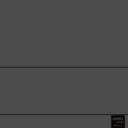
ebook.com/happysizes/
instagram.com/happysizes
ww.youtube.com/user/Hap
mhee