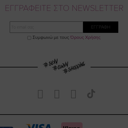
ΕΓΓΡΑΦΕΙΤΕ ΣΤΟ NEWSLETTER
Email
ΕΓΓΡΑΦΗ
Συμφωνώ με τους
Όρους Χρήσης
Visit
Visit
Visit
Visit
https://www.fac
https://www.
https://w
our
page
page
feature=
TikTok